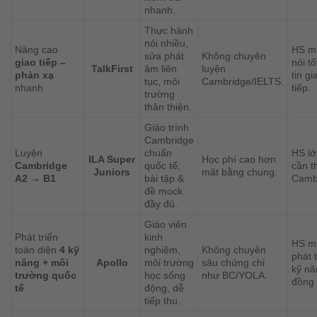
nhanh.
Thực hành
nói nhiều,
Nâng cao
HS m
sửa phát
Không chuyên
giao tiếp –
nói tố
TalkFirst
âm liên
luyện
phản xạ
tin gi
tục, môi
Cambridge/IELTS.
nhanh
tiếp.
trường
thân thiện.
Giáo trình
Cambridge
Luyện
chuẩn
HS lớ
ILA Super
Học phí cao hơn
Cambridge
quốc tế;
cần th
Juniors
mặt bằng chung.
A2 → B1
bài tập &
Camb
đề mock
đầy đủ.
Giáo viên
Phát triển
kinh
HS m
toàn diện
4 kỹ
nghiệm,
Không chuyên
phát t
năng + môi
Apollo
môi trường
sâu chứng chỉ
kỹ nă
trường quốc
học sống
như BC/YOLA.
đồng 
tế
động, dễ
tiếp thu.