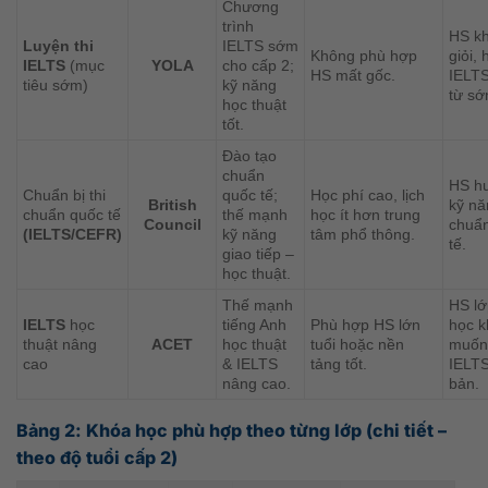
Chương
trình
HS k
Luyện thi
IELTS sớm
Không phù hợp
giỏi,
IELTS
(mục
YOLA
cho cấp 2;
HS mất gốc.
IELTS
tiêu sớm)
kỹ năng
từ sớ
học thuật
tốt.
Đào tạo
chuẩn
HS h
Chuẩn bị thi
quốc tế;
Học phí cao, lịch
British
kỹ nă
chuẩn quốc tế
thế mạnh
học ít hơn trung
Council
chuẩ
(IELTS/CEFR)
kỹ năng
tâm phổ thông.
tế.
giao tiếp –
học thuật.
Thế mạnh
HS lớ
IELTS
học
tiếng Anh
Phù hợp HS lớn
học k
thuật nâng
ACET
học thuật
tuổi hoặc nền
muốn
cao
& IELTS
tảng tốt.
IELTS
nâng cao.
bản.
Bảng 2: Khóa học phù hợp theo từng lớp (chi tiết –
theo độ tuổi cấp 2)