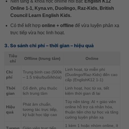
Nền tảng & khóa học online nổi bật:
English K12
Online 1-1, Kyna.vn, Duolingo, Raz-Kids, British
Council Learn English Kids.
Có thể kết hợp
online + offline
để vừa luyện phản xạ
trực tiếp vừa học linh hoạt.
3. So sánh chi phí – thời gian – hiệu quả
Tiêu
Offline (trung tâm)
Online
chí
Linh hoạt, từ miễn phí
Chi
Trung bình cao (500k
(Duolingo/Raz-Kids) đến cao
phí
– 1.5 triệu/buổi/khóa)
cấp (EnglishK12 1-1)
Thời
Cố định, phụ thuộc
Linh hoạt, học từ xa, tiết
gian
lịch trung tâm
kiệm thời gian đi lại
Tùy nền tảng: AI + giáo viên
Phát âm chuẩn,
Hiệu
online hỗ trợ cá nhân hóa,
tương tác trực tiếp,
quả
thuận tiện cho tự học và tăng
kỷ luật học tập cao
cường luyện phản xạ
1 kèm 1 hoặc nhóm online, ít
Tương
Giáo viên trực tiếp,