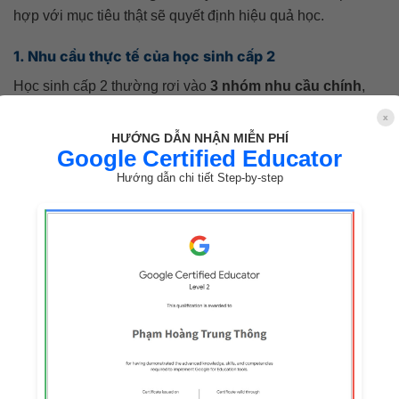
hợp với mục tiêu thật sẽ quyết định hiệu quả học.
1. Nhu cầu thực tế của học sinh cấp 2
Học sinh cấp 2 thường rơi vào
3 nhóm nhu cầu chính
,
tương ứng với 3 mục tiêu học:
x
HƯỚNG DẪN NHẬN MIỄN PHÍ
1.1. Mất gốc / hổng nền tảng
Google Certified Educator
Hướng dẫn chi tiết Step-by-step
Nghe – nói yếu
Ngữ pháp lẫn lộn
Điểm kiểm tra thấp
→
Cần khóa học cơ bản – hệ thống – luyện phản xạ giao
tiếp dễ hiểu.
1.2. Học để thi Cambridge (A2, B1)
Cần từ vựng học thuật