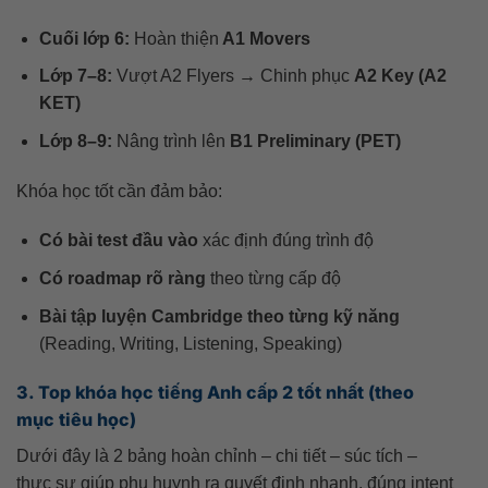
Cuối lớp 6:
Hoàn thiện
A1 Movers
Lớp 7–8:
Vượt A2 Flyers → Chinh phục
A2 Key (A2
KET)
Lớp 8–9:
Nâng trình lên
B1 Preliminary (PET)
Khóa học tốt cần đảm bảo:
Có bài test đầu vào
xác định đúng trình độ
Có roadmap rõ ràng
theo từng cấp độ
Bài tập luyện Cambridge theo từng kỹ năng
(Reading, Writing, Listening, Speaking)
3. Top khóa học tiếng Anh cấp 2 tốt nhất (theo
mục tiêu học)
Dưới đây là 2 bảng hoàn chỉnh – chi tiết – súc tích –
thực sự giúp phụ huynh ra quyết định nhanh, đúng intent