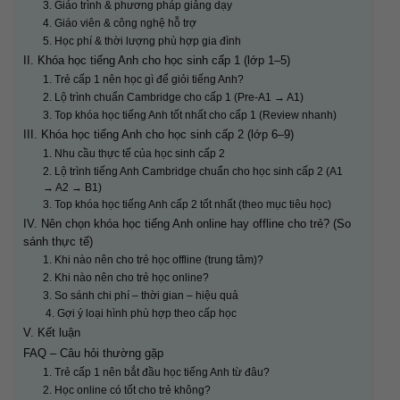
3. Giáo trình & phương pháp giảng dạy
4. Giáo viên & công nghệ hỗ trợ
5. Học phí & thời lượng phù hợp gia đình
II. Khóa học tiếng Anh cho học sinh cấp 1 (lớp 1–5)
1. Trẻ cấp 1 nên học gì để giỏi tiếng Anh?
2. Lộ trình chuẩn Cambridge cho cấp 1 (Pre-A1 → A1)
3. Top khóa học tiếng Anh tốt nhất cho cấp 1 (Review nhanh)
III. Khóa học tiếng Anh cho học sinh cấp 2 (lớp 6–9)
1. Nhu cầu thực tế của học sinh cấp 2
2. Lộ trình tiếng Anh Cambridge chuẩn cho học sinh cấp 2 (A1
→ A2 → B1)
3. Top khóa học tiếng Anh cấp 2 tốt nhất (theo mục tiêu học)
IV. Nên chọn khóa học tiếng Anh online hay offline cho trẻ? (So
sánh thực tế)
1. Khi nào nên cho trẻ học offline (trung tâm)?
2. Khi nào nên cho trẻ học online?
3. So sánh chi phí – thời gian – hiệu quả
4. Gợi ý loại hình phù hợp theo cấp học
V. Kết luận
FAQ – Câu hỏi thường gặp
1. Trẻ cấp 1 nên bắt đầu học tiếng Anh từ đâu?
2. Học online có tốt cho trẻ không?