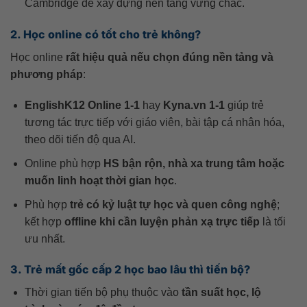
Cambridge để xây dựng nền tảng vững chắc.
2. Học online có tốt cho trẻ không?
Học online
rất hiệu quả nếu chọn đúng nền tảng và
phương pháp
:
EnglishK12 Online 1-1
hay
Kyna.vn 1-1
giúp trẻ
tương tác trực tiếp với giáo viên, bài tập cá nhân hóa,
theo dõi tiến độ qua AI.
Online phù hợp
HS bận rộn, nhà xa trung tâm hoặc
muốn linh hoạt thời gian học
.
Phù hợp
trẻ có kỷ luật tự học và quen công nghệ
;
kết hợp
offline khi cần luyện phản xạ trực tiếp
là tối
ưu nhất.
3. Trẻ mất gốc cấp 2 học bao lâu thì tiến bộ?
Thời gian tiến bộ phụ thuộc vào
tần suất học, lộ