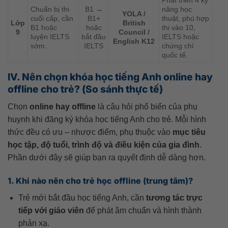
Phát triển 4 kỹ
Chuẩn bị thi
B1 →
năng học
YOLA /
cuối cấp, cần
B1+
thuật, phù hợp
Lớp
British
B1 hoặc
hoặc
thi vào 10,
9
Council /
luyện IELTS
bắt đầu
IELTS hoặc
English K12
sớm.
IELTS
chứng chỉ
quốc tế.
IV. Nên chọn khóa học tiếng Anh online hay
offline cho trẻ? (So sánh thực tế)
Chọn
online hay offline
là câu hỏi phổ biến của phụ
huynh khi đăng ký khóa học tiếng Anh cho trẻ. Mỗi hình
thức đều có ưu – nhược điểm, phụ thuộc vào
mục tiêu
học tập, độ tuổi, trình độ và điều kiện của gia đình
.
Phần dưới đây sẽ giúp bạn ra quyết định dễ dàng hơn.
1. Khi nào nên cho trẻ học offline (trung tâm)?
Trẻ mới bắt đầu học tiếng Anh, cần
tương tác trực
tiếp với giáo viên
để phát âm chuẩn và hình thành
phản xạ.