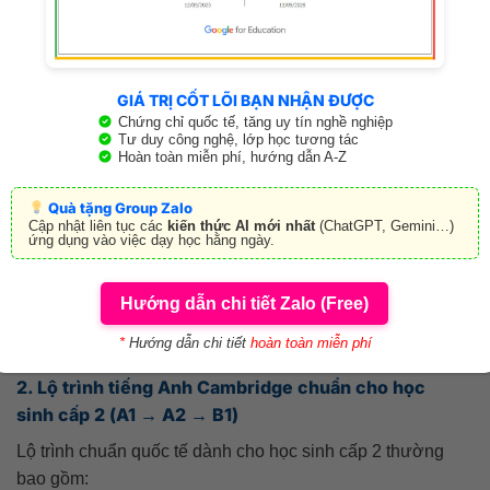
Đọc – viết – nói theo format bài thi
Lộ trình tăng level rõ ràng
GIÁ TRỊ CỐT LÕI BẠN NHẬN ĐƯỢC
→ Cần khóa có
lộ trình Cambridge chuẩn
, bài tập theo
Chứng chỉ quốc tế, tăng uy tín nghề nghiệp
Tư duy công nghệ, lớp học tương tác
dạng đề thật.
Hoàn toàn miễn phí, hướng dẫn A-Z
1.3. Học để nâng điểm trên lớp / thi cuối kỳ
Quà tặng Group Zalo
Cập nhật liên tục các
kiến thức AI mới nhất
(ChatGPT, Gemini…)
ứng dụng vào việc dạy học hằng ngày.
Tập trung ngữ pháp – từ vựng – kỹ năng làm bài
Nắm chắc chương trình SGK
Hướng dẫn chi tiết Zalo (Free)
→ Cần khóa học “vừa đủ”, giúp cải thiện điểm nhanh.
*
Hướng dẫn chi tiết
hoàn toàn miễn phí
2. Lộ trình tiếng Anh Cambridge chuẩn cho học
sinh cấp 2 (A1 → A2 → B1)
Lộ trình chuẩn quốc tế dành cho học sinh cấp 2 thường
bao gồm: