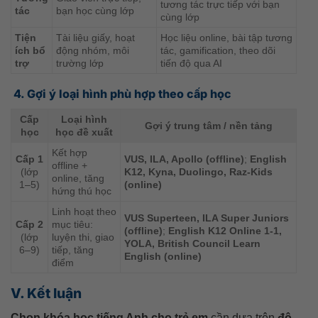
tương tác trực tiếp với bạn
tác
bạn học cùng lớp
cùng lớp
Tiện
Tài liệu giấy, hoạt
Học liệu online, bài tập tương
ích bổ
động nhóm, môi
tác, gamification, theo dõi
trợ
trường lớp
tiến độ qua AI
4. Gợi ý loại hình phù hợp theo cấp học
Cấp
Loại hình
Gợi ý trung tâm / nền tảng
học
học đề xuất
Kết hợp
Cấp 1
VUS, ILA, Apollo (offline)
;
English
offline +
(lớp
K12, Kyna, Duolingo, Raz-Kids
online, tăng
1–5)
(online)
hứng thú học
Linh hoạt theo
VUS Superteen, ILA Super Juniors
Cấp 2
mục tiêu:
(offline)
;
English K12 Online 1-1,
(lớp
luyện thi, giao
YOLA, British Council Learn
6–9)
tiếp, tăng
English (online)
điểm
V. Kết luận
Chọn khóa học tiếng Anh cho trẻ em
cần dựa trên
độ