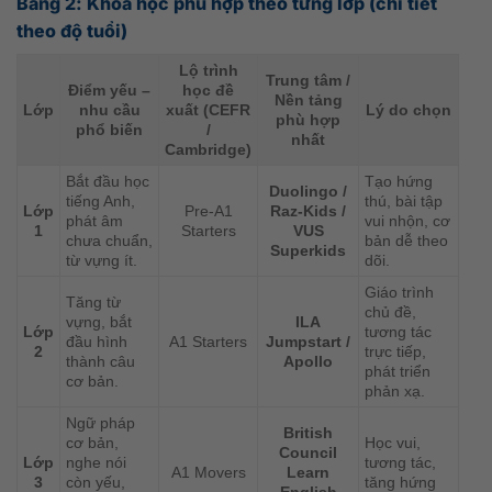
Bảng 2: Khóa học phù hợp theo từng lớp (chi tiết
theo độ tuổi)
Lộ trình
Trung tâm /
Điểm yếu –
học đề
Nền tảng
Lớp
nhu cầu
xuất (CEFR
Lý do chọn
phù hợp
phổ biến
/
nhất
Cambridge)
Bắt đầu học
Tạo hứng
Duolingo /
tiếng Anh,
thú, bài tập
Lớp
Pre-A1
Raz-Kids /
phát âm
vui nhộn, cơ
1
Starters
VUS
chưa chuẩn,
bản dễ theo
Superkids
từ vựng ít.
dõi.
Giáo trình
Tăng từ
chủ đề,
vựng, bắt
ILA
Lớp
tương tác
đầu hình
A1 Starters
Jumpstart /
2
trực tiếp,
thành câu
Apollo
phát triển
cơ bản.
phản xạ.
Ngữ pháp
British
cơ bản,
Học vui,
Council
Lớp
nghe nói
tương tác,
A1 Movers
Learn
3
còn yếu,
tăng hứng
English