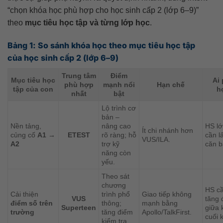
“chọn khóa học phù hợp cho học sinh cấp 2 (lớp 6–9)”
theo
mục tiêu học tập và từng lớp học
.
Bảng 1: So sánh khóa học theo mục tiêu học tập
của học sinh cấp 2 (lớp 6–9)
Trung tâm
Điểm
Mục tiêu học
Ai
phù hợp
mạnh nổi
Hạn chế
tập của con
h
nhất
bật
Lộ trình cơ
bản –
Nền tảng,
nâng cao
HS lớ
Ít chi nhánh hơn
củng cố
A1 →
ETEST
rõ ràng; hỗ
cần lấ
VUS/ILA.
A2
trợ kỹ
căn b
năng còn
yếu.
Theo sát
chương
HS c
Cải thiện
trình phổ
Giao tiếp không
VUS
tăng 
điểm số trên
thông;
mạnh bằng
Superteen
giữa 
trường
tăng điểm
Apollo/TalkFirst.
cuối k
kiểm tra