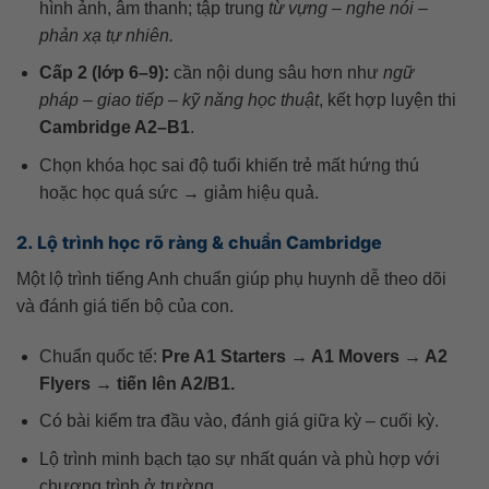
hình ảnh, âm thanh; tập trung
từ vựng – nghe nói –
phản xạ tự nhiên.
Cấp 2 (lớp 6–9):
cần nội dung sâu hơn như
ngữ
pháp – giao tiếp – kỹ năng học thuật
, kết hợp luyện thi
Cambridge A2–B1
.
Chọn khóa học sai độ tuổi khiến trẻ mất hứng thú
hoặc học quá sức → giảm hiệu quả.
2. Lộ trình học rõ ràng & chuẩn Cambridge
Một lộ trình tiếng Anh chuẩn giúp phụ huynh dễ theo dõi
và đánh giá tiến bộ của con.
Chuẩn quốc tế:
Pre A1 Starters → A1 Movers → A2
Flyers → tiến lên A2/B1.
Có bài kiểm tra đầu vào, đánh giá giữa kỳ – cuối kỳ.
Lộ trình minh bạch tạo sự nhất quán và phù hợp với
chương trình ở trường.