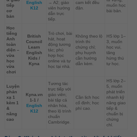
English
→ A2; giáo
cam kết đều
tiếp
muốn học
K12
viên hướng
đặn.
cơ
bài bản.
dẫn trực
bản
tiếp.
Học
tiếng
Trò chơi, bài
British
Không theo lộ
HS lớp 1–
Anh
hát, hoạt
Council
trình thi
3, muốn
toàn
động tương
Learn
chứng chỉ;
học vui,
diện –
tác; phù
English
phụ huynh
tăng
vừa
hợp học
Kids /
cần hướng
hứng thú
học
online và tự
Kyna
dẫn kèm.
tự học.
vừa
học tại nhà.
chơi
HS lớp 2–
Tương tác
Luyện
5, muốn
trực tiếp với
phản
phát triển
Kyna.vn
giáo viên;
xạ 1
Cần lịch học
nhanh kỹ
1-1 /
bài tập cá
kèm 1
cố định; học
năng giao
English
nhân hóa,
&
phí cao.
tiếp &
K12
theo lộ trình
nâng
chuẩn bị
chuẩn
cao
chứng
Cambridge.
chỉ.