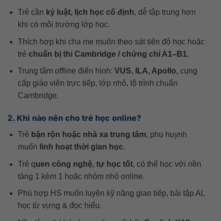
Trẻ cần
kỷ luật, lịch học cố định
, dễ tập trung hơn
khi có môi trường lớp học.
Thích hợp khi cha mẹ muốn theo sát tiến độ học hoặc
trẻ
chuẩn bị thi Cambridge / chứng chỉ A1–B1
.
Trung tâm offline điển hình:
VUS, ILA, Apollo,
cung
cấp giáo viên trực tiếp, lớp nhỏ, lộ trình chuẩn
Cambridge.
2. Khi nào nên cho trẻ học online?
Trẻ
bận rộn hoặc nhà xa trung tâm
, phụ huynh
muốn
linh hoạt thời gian học
.
Trẻ q
uen công nghệ, tự học tốt
, có thể học với nền
tảng 1 kèm 1 hoặc nhóm nhỏ online.
Phù hợp HS muốn luyện kỹ năng giao tiếp, bài tập AI,
học từ vựng & đọc hiểu.