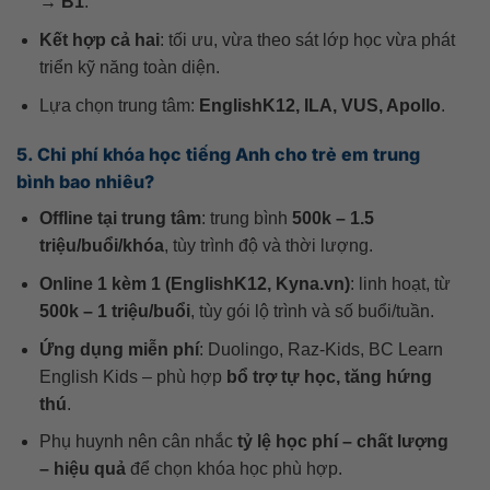
→ B1
.
Kết hợp cả hai
: tối ưu, vừa theo sát lớp học vừa phát
triển kỹ năng toàn diện.
Lựa chọn trung tâm:
EnglishK12, ILA, VUS, Apollo
.
5. Chi phí khóa học tiếng Anh cho trẻ em trung
bình bao nhiêu?
Offline tại trung tâm
: trung bình
500k – 1.5
triệu/buổi/khóa
, tùy trình độ và thời lượng.
Online 1 kèm 1 (EnglishK12, Kyna.vn)
: linh hoạt, từ
500k – 1 triệu/buổi
, tùy gói lộ trình và số buổi/tuần.
Ứng dụng miễn phí
: Duolingo, Raz-Kids, BC Learn
English Kids – phù hợp
bổ trợ tự học, tăng hứng
thú
.
Phụ huynh nên cân nhắc
tỷ lệ học phí – chất lượng
– hiệu quả
để chọn khóa học phù hợp.