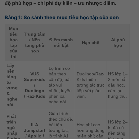
độ phù hợp – chi phí dự kiến – ưu nhược điểm.
Bảng 1: So sánh theo mục tiêu học tập của con
Mục
tiêu
Trung tâm
học
/ Nền
Điểm mạnh
Ai phù
Hạn chế
tập
tảng phù
nổi bật
hợp
của
hợp
trẻ
Lấy
Lộ trình cơ
nền
VUS
bản theo
Duolingo/Raz-
HS lớp 1–
tảng
Superkids
cấp độ; bài
Kids thiếu
2 mới bắt
từ
/
tập vui
tương tác trực
đầu học,
vựng
Duolingo
nhộn; luyện
tiếp với giáo
cần tạo
&
/ Raz-Kids
phản xạ
viên.
hứng thú.
nghe
nghe nói.
nói
Giáo trình
Phát
theo chủ đề,
triển
HS lớp 2–
ILA
bài tập
Học phí cao
ngữ
5, đã có
Jumpstart
tương tác;
hơn ứng dụng
pháp
nền tảng
/ Apollo /
lộ trình A1
miễn phí; cần
& giao
từ vựng,