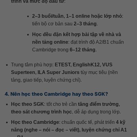
trình và mức độ đầu tư
:
2–3 buổi/tuần, 1–1 online hoặc lớp nhỏ
:
tiến bộ cơ bản sau
2–3 tháng
.
Học đều đặn kết hợp bài tập về nhà và
nền tảng online
: đạt trình độ A2/B1 chuẩn
Cambridge trong
6–12 tháng
.
Trung tâm phù hợp:
ETEST, EnglishK12, VUS
Superteen, ILA Super Juniors
tùy mục tiêu (nền
tảng, giao tiếp, luyện chứng chỉ).
4. Nên học theo Cambridge hay theo SGK?
Học theo SGK
: tốt cho trẻ cần
tăng điểm trường,
theo sát chương trình học
, dễ áp dụng trong lớp.
Học theo Cambridge
: chuẩn quốc tế, phát triển
4 kỹ
năng (nghe – nói – đọc – viết), luyện chứng chỉ A1