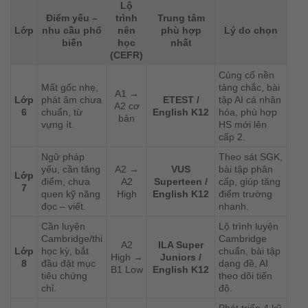
Lộ
Điểm yếu –
trình
Trung tâm
Lớp
nhu cầu phổ
nên
phù hợp
Lý do chọn
biến
học
nhất
(CEFR)
Củng cố nền
Mất gốc nhẹ,
tảng chắc, bài
A1 →
Lớp
phát âm chưa
ETEST /
tập AI cá nhân
A2 cơ
6
chuẩn, từ
English K12
hóa, phù hợp
bản
vựng ít.
HS mới lên
cấp 2.
Ngữ pháp
Theo sát SGK,
yếu, cần tăng
A2 →
VUS
bài tập phân
Lớp
điểm, chưa
A2
Superteen /
cấp, giúp tăng
7
quen kỹ năng
High
English K12
điểm trường
đọc – viết.
nhanh.
Cần luyện
Lộ trình luyện
Cambridge/thi
Cambridge
A2
ILA Super
Lớp
học kỳ, bắt
chuẩn, bài tập
High →
Juniors /
8
đầu đặt mục
dạng đề, AI
B1 Low
English K12
tiêu chứng
theo dõi tiến
chỉ.
độ.