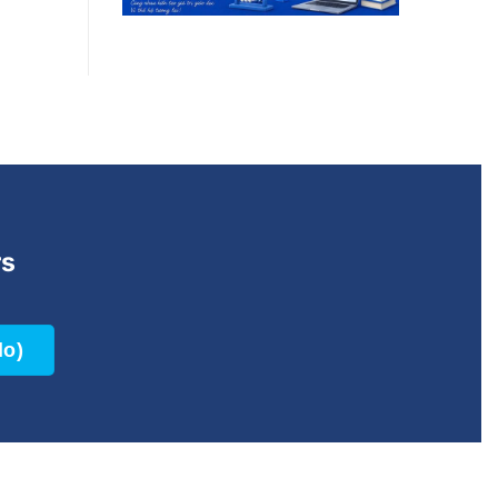
rs
lo)