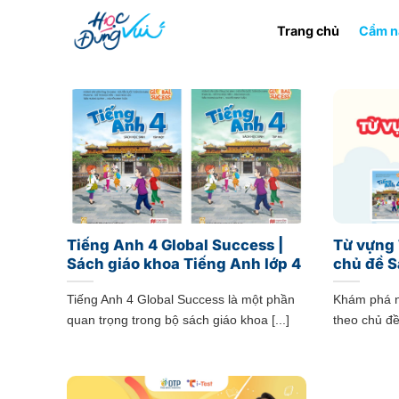
Bỏ
Trang chủ
Cẩm n
qua
nội
dung
Tiếng Anh 4 Global Success |
Từ vựng 
Sách giáo khoa Tiếng Anh lớp 4
chủ đề S
Tiếng Anh 4 Global Success là một phần
Khám phá n
quan trọng trong bộ sách giáo khoa [...]
theo chủ đề