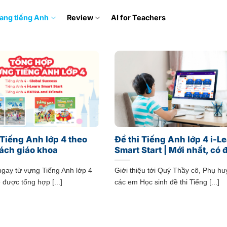
ang tiếng Anh
Review
AI for Teachers
Tiếng Anh lớp 4 theo
Đề thi Tiếng Anh lớp 4 i-L
ách giáo khoa
Smart Start | Mới nhất, có 
gay từ vựng Tiếng Anh lớp 4
Giới thiệu tới Quý Thầy cô, Phụ h
 được tổng hợp [...]
các em Học sinh đề thi Tiếng [...]