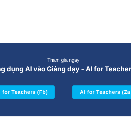
Tham gia ngay
g dụng AI vào Giảng dạy - AI for Teache
I for Teachers (Fb)
AI for Teachers (Za