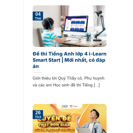
04
Th6
Đề thi Tiếng Anh lớp 4 i-Learn
Smart Start | Mới nhất, có đáp
án
Giới thiệu tới Quý Thầy cô, Phụ huynh
và các em Học sinh đề thi Tiếng [...]
26
Th3