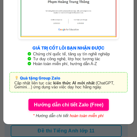
Đề thi Tiếng Anh lớp 7
Đề thi Tiếng Anh lớp 8
GIÁ TRỊ CỐT LÕI BẠN NHẬN ĐƯỢC
Đề thi Tiếng Anh lớp 9
Chứng chỉ quốc tế, tăng uy tín nghề nghiệp
Tư duy công nghệ, lớp học tương tác
Hoàn toàn miễn phí, hướng dẫn A-Z
Quà tặng Group Zalo
Cập nhật liên tục các
kiến thức AI mới nhất
(ChatGPT,
Đề thi Tiếng Anh THPT
Gemini…) ứng dụng vào việc dạy học hằng ngày.
Đề thi Tuyển sinh lớp 10
Hướng dẫn chi tiết Zalo (Free)
Đề thi Tiếng Anh lớp 10
*
Hướng dẫn chi tiết
hoàn toàn miễn phí
Đề thi Tiếng Anh lớp 11