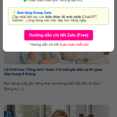
Hoàn toàn miễn phí, hướng dẫn A-Z
Quà tặng Group Zalo
22
Cập nhật liên tục các
kiến thức AI mới nhất
(ChatGPT,
Th10
Gemini…) ứng dụng vào việc dạy học hằng ngày.
Hướng dẫn chi tiết Zalo (Free)
*
Hướng dẫn chi tiết
hoàn toàn miễn phí
Lộ trình học Tiếng Anh 1 kèm 1 từ mất gốc đến tự tin giao
tiếp trong 6 tháng
Bạn đang mất gốc tiếng Anh và không biết bắt đầu từ đâu?
Đừng lo [...]
22
Th10