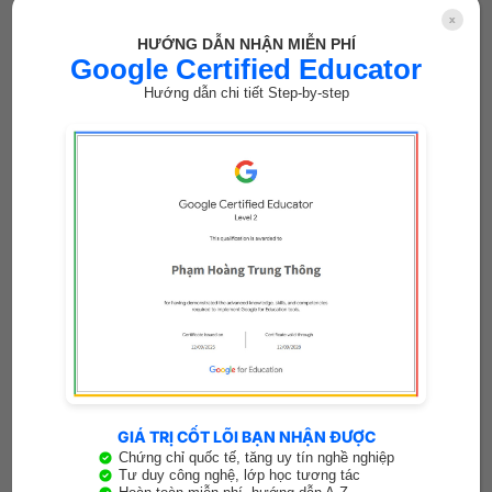
x
Lựa chọn truyện tiếng Anh cho trẻ em không chỉ là tìm một câu
HƯỚNG DẪN NHẬN MIỄN PHÍ
chuyện [...]
Google Certified Educator
Hướng dẫn chi tiết Step-by-step
07
Th11
7 Phương pháp học từ vựng tiếng Anh hiệu quả
Dừng ngay việc cặm cụi chép từ vựng vào sổ! Khoa học về trí
GIÁ TRỊ CỐT LÕI BẠN NHẬN ĐƯỢC
nhớ [...]
Chứng chỉ quốc tế, tăng uy tín nghề nghiệp
Tư duy công nghệ, lớp học tương tác