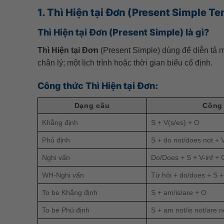
1. Thì Hiện tại Đơn (Present Simple Te
Thì Hiện tại Đơn (Present Simple) là gì?
Thì Hiện tại Đơn
(Present Simple) dùng để diễn tả mộ
chân lý; một lịch trình hoặc thời gian biểu cố định.
Công thức Thì Hiện tại Đơn:
Dạng câu
Công
Khẳng định
S + V(s/es) + O
Phủ định
S + do not/does not + V
Nghi vấn
Do/Does + S + V-inf + 
WH-Nghi vấn
Từ hỏi + do/does + S +
To be Khẳng định
S + am/is/are + O
To be Phủ định
S + am not/is not/are n