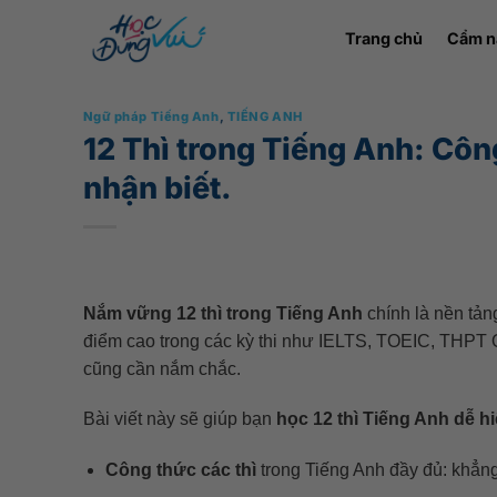
Bỏ
Trang chủ
Cẩm n
qua
nội
dung
Ngữ pháp Tiếng Anh
,
TIẾNG ANH
12 Thì trong Tiếng Anh: Côn
nhận biết.
Nắm vững 12 thì trong Tiếng Anh
chính là nền tản
điểm cao trong các kỳ thi như IELTS, TOEIC, THPT Q
cũng cần nắm chắc.
Bài viết này sẽ giúp bạn
học 12 thì Tiếng Anh dễ h
Công thức các thì
trong Tiếng Anh đầy đủ: khẳng