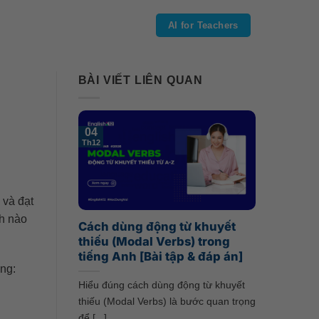
AI for Teachers
BÀI VIẾT LIÊN QUAN
04
Th12
và đạt
nh nào
Cách dùng động từ khuyết
thiếu (Modal Verbs) trong
tiếng Anh [Bài tập & đáp án]
àng:
Hiểu đúng cách dùng động từ khuyết
thiếu (Modal Verbs) là bước quan trọng
để [...]