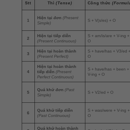
Stt
Thì
(Tense)
Công thức
(Formul
Hiện tại đơn
(Present
1
S + V(s/es) + O
Simple)
Hiện tại tiếp diễn
S + am/is/are + V-ing +
2
(Present Continuous)
O
Hiện tại hoàn thành
S + have/has + V3/ed 
3
(Present Perfect)
O
Hiện tại hoàn thành
S + have/has + been +
4
tiếp diễn
(Present
V-ing + O
Perfect Continuous)
Quá khứ đơn
(Past
5
S + V2/ed + O
Simple)
Quá khứ tiếp diễn
S + was/were + V-ing +
6
(Past Continuous)
O
Quá khứ hoàn thành