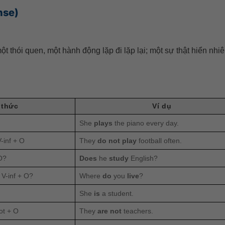
nse)
t thói quen, một hành động lặp đi lặp lại; một sự thật hiển nhiê
 thức
Ví dụ
She
plays
the piano every day.
-inf + O
They
do not play
football often.
O?
Does
he
study
English?
 V-inf + O?
Where
do
you
live
?
She
is
a student.
ot + O
They
are not
teachers.