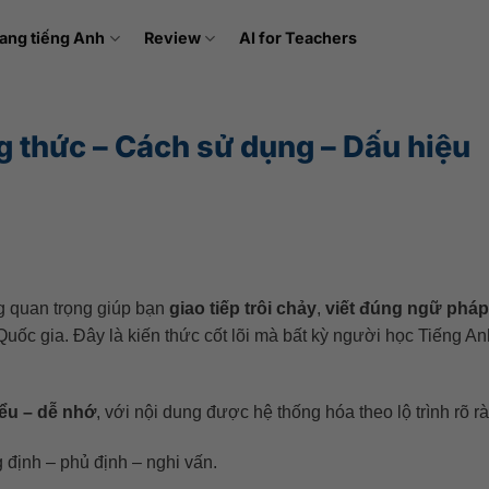
ang tiếng Anh
Review
AI for Teachers
g thức – Cách sử dụng – Dấu hiệu
g quan trọng giúp bạn
giao tiếp trôi chảy
,
viết đúng ngữ pháp
uốc gia. Đây là kiến thức cốt lõi mà bất kỳ người học Tiếng A
iểu – dễ nhớ
, với nội dung được hệ thống hóa theo lộ trình rõ r
 định – phủ định – nghi vấn.