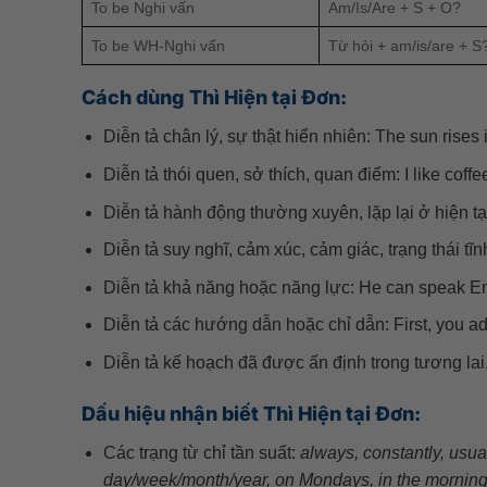
To be Nghi vấn
Am/Is/Are + S + O?
To be WH-Nghi vấn
Từ hỏi + am/is/are + S
Cách dùng Thì Hiện tại Đơn:
Diễn tả chân lý, sự thật hiển nhiên: The sun rises 
Diễn tả thói quen, sở thích, quan điểm: I like cof
Diễn tả hành động thường xuyên, lặp lại ở hiện tạ
Diễn tả suy nghĩ, cảm xúc, cảm giác, trạng thái tĩn
Diễn tả khả năng hoặc năng lực: He can speak Eng
Diễn tả các hướng dẫn hoặc chỉ dẫn: First, you ad
Diễn tả kế hoạch đã được ấn định trong tương lai,
Dấu hiệu nhận biết Thì Hiện tại Đơn:
Các trạng từ chỉ tần suất:
always, constantly, usual
day/week/month/year, on Mondays, in the morning