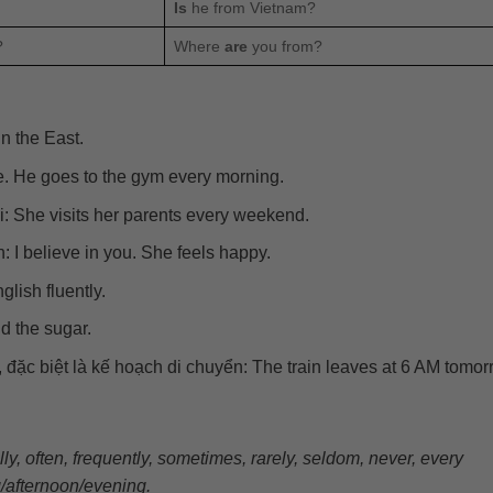
Is
he from Vietnam?
?
Where
are
you from?
in the East.
fee. He goes to the gym every morning.
i: She visits her parents every weekend.
h: I believe in you. She feels happy.
lish fluently.
d the sugar.
 đặc biệt là kế hoạch di chuyển: The train leaves at 6 AM tomor
ly, often, frequently, sometimes, rarely, seldom, never, every
/afternoon/evening.