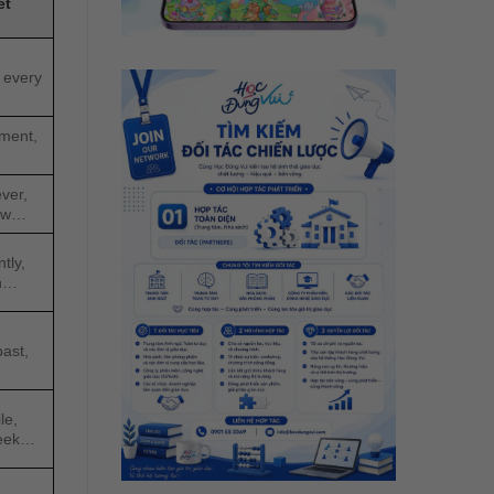
ết
 every
oment,
ever,
now…
tly,
th…
ast,
le,
week…