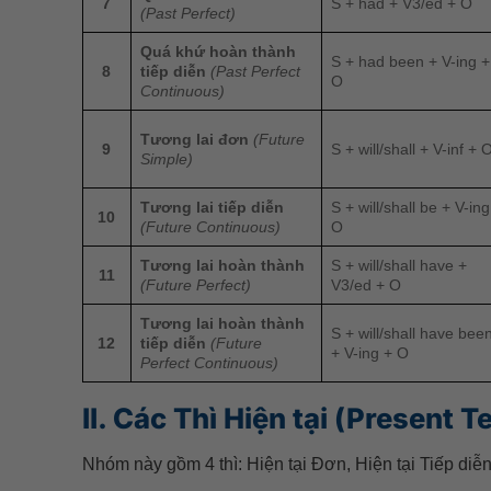
7
S + had + V3/ed + O
(Past Perfect)
Quá khứ hoàn thành
S + had been + V-ing +
8
tiếp diễn
(Past Perfect
O
Continuous)
Tương lai đơn
(Future
9
S + will/shall + V-inf + 
Simple)
Tương lai tiếp diễn
S + will/shall be + V-ing
10
(Future Continuous)
O
Tương lai hoàn thành
S + will/shall have +
11
(Future Perfect)
V3/ed + O
Tương lai hoàn thành
S + will/shall have bee
12
tiếp diễn
(Future
+ V-ing + O
Perfect Continuous)
II. Các Thì Hiện tại (Present 
Nhóm này gồm 4 thì: Hiện tại Đơn, Hiện tại Tiếp diễn