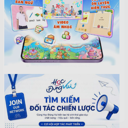
GIÁ TRỊ CỐT LÕI BẠN NHẬN ĐƯỢC
Chứng chỉ quốc tế, tăng uy tín nghề nghiệp
Tư duy công nghệ, lớp học tương tác
Hoàn toàn miễn phí, hướng dẫn A-Z
Quà tặng Group Zalo
Cập nhật liên tục các
kiến thức AI mới nhất
(ChatGPT,
Gemini…) ứng dụng vào việc dạy học hằng ngày.
Hướng dẫn chi tiết Zalo (Free)
*
Hướng dẫn chi tiết
hoàn toàn miễn phí