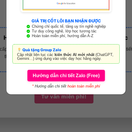
1 BUỔI HỌC – 1,5 GIỜ – 4 PHẦN
GIÁ TRỊ CỐT LÕI BẠN NHẬN ĐƯỢC
Chứng chỉ quốc tế, tăng uy tín nghề nghiệp
Tư duy công nghệ, lớp học tương tác
Hoàn toàn miễn phí, hướng dẫn A-Z
Học kỹ năng
Học chiến lược
cấp kiến thức chung về bài
Cung cấp chiến lược chi tiế
Quà tặng Group Zalo
Cập nhật liên tục các
kiến thức AI mới nhất
(ChatGPT,
thi theo kỹ năng.
làm bài thi.
Gemini…) ứng dụng vào việc dạy học hằng ngày.
Hướng dẫn chi tiết Zalo (Free)
*
Hướng dẫn chi tiết
hoàn toàn miễn phí
Tư vấn miễn phí!