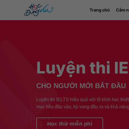
Bỏ
Trang chủ
Cẩm n
qua
nội
dung
Luyện thi I
CHO NGƯỜI MỚI BẮT ĐẦU
Luyện thi IELTS hiệu quả với lộ trình học thiế
mục tiêu đầu vào, kỳ vọng đầu ra và khả năng
Học thử miễn phí