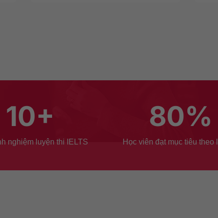
10
+
80
%
h nghiệm luyện thi IELTS
Học viên đạt mục tiêu theo l