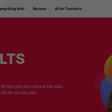
ang tiếng Anh
Review
AI for Teachers
ELTS
t kế riêng phù hợp với quỹ thời gian,
 chi trả của Học viên.