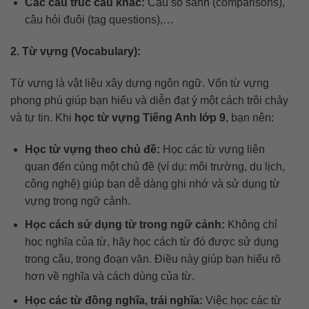
Các cấu trúc câu khác:
Câu so sánh (comparisons),
câu hỏi đuôi (tag questions),…
2. Từ vựng (Vocabulary):
Từ vựng là vật liệu xây dựng ngôn ngữ. Vốn từ vựng
phong phú giúp bạn hiểu và diễn đạt ý một cách trôi chảy
và tự tin. Khi
học từ vựng Tiếng Anh lớp 9
, bạn nên:
Học từ vựng theo chủ đề:
Học các từ vựng liên
quan đến cùng một chủ đề (ví dụ: môi trường, du lịch,
công nghệ) giúp bạn dễ dàng ghi nhớ và sử dụng từ
vựng trong ngữ cảnh.
Học cách sử dụng từ trong ngữ cảnh:
Không chỉ
học nghĩa của từ, hãy học cách từ đó được sử dụng
trong câu, trong đoạn văn. Điều này giúp bạn hiểu rõ
hơn về nghĩa và cách dùng của từ.
Học các từ đồng nghĩa, trái nghĩa:
Việc học các từ