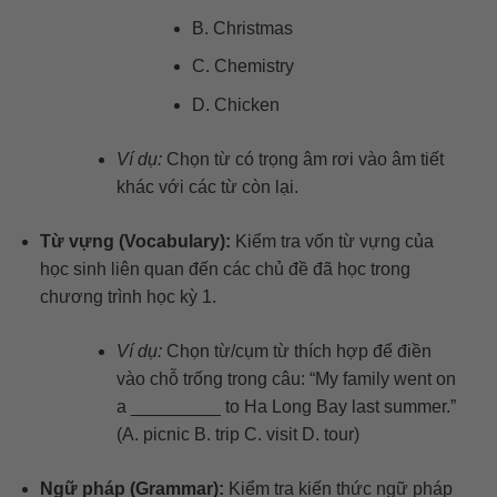
B. Christmas
C. Chemistry
D. Chicken
Ví dụ:
Chọn từ có trọng âm rơi vào âm tiết
khác với các từ còn lại.
Từ vựng (Vocabulary):
Kiểm tra vốn từ vựng của
học sinh liên quan đến các chủ đề đã học trong
chương trình học kỳ 1.
Ví dụ:
Chọn từ/cụm từ thích hợp để điền
vào chỗ trống trong câu: “My family went on
a _________ to Ha Long Bay last summer.”
(A. picnic B. trip C. visit D. tour)
Ngữ pháp (Grammar):
Kiểm tra kiến thức ngữ pháp