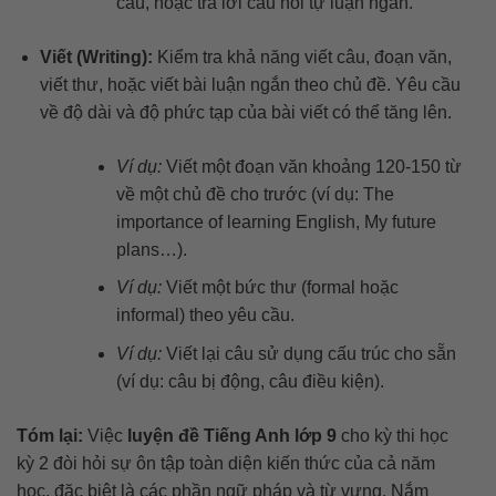
câu, hoặc trả lời câu hỏi tự luận ngắn.
Viết (Writing):
Kiểm tra khả năng viết câu, đoạn văn,
viết thư, hoặc viết bài luận ngắn theo chủ đề. Yêu cầu
về độ dài và độ phức tạp của bài viết có thể tăng lên.
Ví dụ:
Viết một đoạn văn khoảng 120-150 từ
về một chủ đề cho trước (ví dụ: The
importance of learning English, My future
plans…).
Ví dụ:
Viết một bức thư (formal hoặc
informal) theo yêu cầu.
Ví dụ:
Viết lại câu sử dụng cấu trúc cho sẵn
(ví dụ: câu bị động, câu điều kiện).
Tóm lại:
Việc
luyện đề Tiếng Anh lớp 9
cho kỳ thi học
kỳ 2 đòi hỏi sự ôn tập toàn diện kiến thức của cả năm
học, đặc biệt là các phần ngữ pháp và từ vựng. Nắm