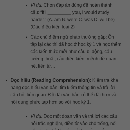
Ví dụ:
Chọn đáp án đúng để hoàn thành
câu: “If I _________ you, I would study
harder.” (A. am B. were C. was D. will be)
(Câu điều kiện loại 2)
Các chủ điểm ngữ pháp thường gặp: Ôn
tập lại các thì đã học ở học kỳ 1 và học thêm
các kiến thức mới như câu bị động, câu
tường thuật, câu điều kiện, mệnh đề quan
hệ, liên từ,…
Đọc hiểu (Reading Comprehension):
Kiểm tra khả
năng đọc hiểu văn bản, tìm kiếm thông tin và trả lời
câu hỏi liên quan. Độ dài văn bản có thể dài hơn và
nội dung phức tạp hơn so với học kỳ 1.
Ví dụ:
Đọc một đoạn văn và trả lời các câu
hỏi trắc nghiệm, điền từ vào chỗ trống, nối