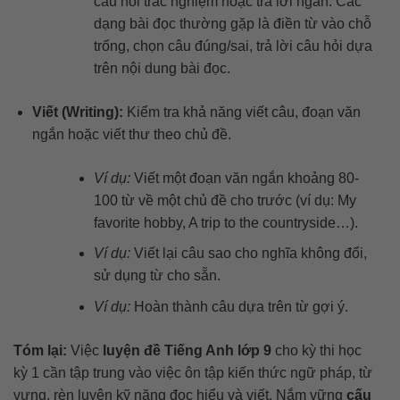
câu hỏi trắc nghiệm hoặc trả lời ngắn. Các
dạng bài đọc thường gặp là điền từ vào chỗ
trống, chọn câu đúng/sai, trả lời câu hỏi dựa
trên nội dung bài đọc.
Viết (Writing):
Kiểm tra khả năng viết câu, đoạn văn
ngắn hoặc viết thư theo chủ đề.
Ví dụ:
Viết một đoạn văn ngắn khoảng 80-
100 từ về một chủ đề cho trước (ví dụ: My
favorite hobby, A trip to the countryside…).
Ví dụ:
Viết lại câu sao cho nghĩa không đổi,
sử dụng từ cho sẵn.
Ví dụ:
Hoàn thành câu dựa trên từ gợi ý.
Tóm lại:
Việc
luyện đề Tiếng Anh lớp 9
cho kỳ thi học
kỳ 1 cần tập trung vào việc ôn tập kiến thức ngữ pháp, từ
vựng, rèn luyện kỹ năng đọc hiểu và viết. Nắm vững
cấu