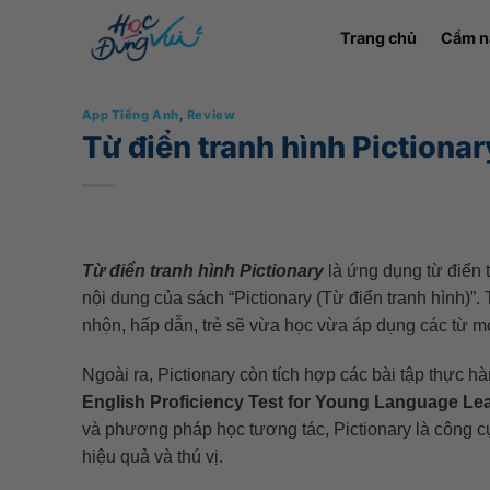
Bỏ
Trang chủ
Cẩm n
qua
nội
dung
App Tiếng Anh
,
Review
Từ điển tranh hình Pictionar
Từ điển tranh hình Pictionary
là ứng dụng từ điển 
nội dung của sách “Pictionary (Từ điển tranh hình)”
nhộn, hấp dẫn, trẻ sẽ vừa học vừa áp dụng các từ m
Ngoài ra, Pictionary còn tích hợp các bài tập thực hà
English Proficiency Test for Young Language Le
và phương pháp học tương tác, Pictionary là công cụ
hiệu quả và thú vị.