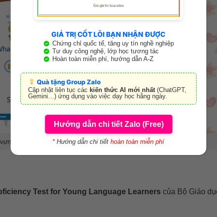
GIÁ TRỊ CỐT LÕI BẠN NHẬN ĐƯỢC
Chứng chỉ quốc tế, tăng uy tín nghề nghiệp
Tư duy công nghệ, lớp học tương tác
Hoàn toàn miễn phí, hướng dẫn A-Z
Quà tặng Group Zalo
Cập nhật liên tục các
kiến thức AI mới nhất
(ChatGPT,
Gemini…) ứng dụng vào việc dạy học hằng ngày.
Hướng dẫn chi tiết Zalo (Free)
vựng đã học, giúp trẻ ôn tập và mở rộng vốn từ
*
Hướng dẫn chi tiết
hoàn toàn miễn phí
oficiency Test for Young Language Learners
của Bộ Giáo dụ