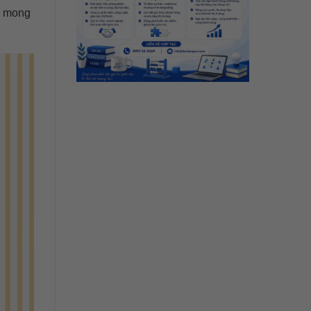
h mong