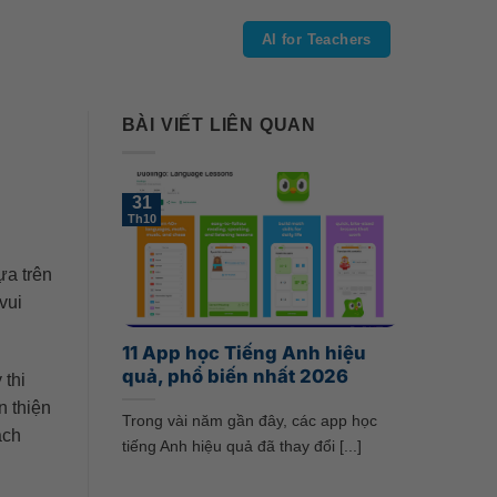
AI for Teachers
BÀI VIẾT LIÊN QUAN
31
Th10
ựa trên
vui
11 App học Tiếng Anh hiệu
quả, phổ biến nhất 2026
 thi
n thiện
Trong vài năm gần đây, các app học
ách
tiếng Anh hiệu quả đã thay đổi [...]