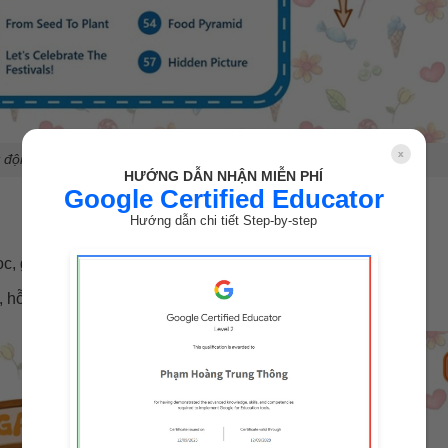
x
động thường nhật, tên động vật, trái cây, đồ vật,…
HƯỚNG DẪN NHẬN MIỄN PHÍ
Google Certified Educator
Hướng dẫn chi tiết Step-by-step
, giúp trẻ ôn tập và mở rộng vốn từ.
o, hỗ trợ thực hành trong nhiều ngữ cảnh.