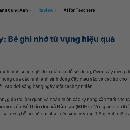
ang tiếng Anh
Review
AI for Teachers
y: Bé ghi nhớ từ vựng hiệu quả
tranh hình song ngữ đơn giản và dễ sử dụng, được xây dựng d
. Thông qua các hình ảnh sinh động đầy màu sắc và các trò chơi 
ới vào đời sống hằng ngày một cách tự nhiên.
nh, giúp trẻ làm quen và hoàn thiện các kỹ năng cần thiết cho kỳ
arners
của
Bộ Giáo dục và Đào tạo (MOET)
. Với giao diện thâ
 lý tưởng hỗ trợ trẻ em phát triển vốn từ vựng Tiếng Anh một c