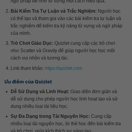
ngữ pháp để nhớ từ vựng một cách hiệu quả.
Bài Kiểm Tra Tự Luận và Trắc Nghiệm:
Người học
có thể tạo và tham gia vào các bài kiểm tra tự luận và
trắc nghiệm để kiểm tra kỹ năng từ vựng và ngữ pháp
của mình.
Trò Chơi Giáo Dục:
Quizlet cung cấp các trò chơi
như Scatter và Gravity để giúp người học học một
cách vui nhộn và tương tác.
Link tham khảo:
https://quizlet.com
Ưu điểm của Quizlet
Dễ Sử Dụng và Linh Hoạt:
Giao diện đơn giản và
dễ sử dụng cho phép người học linh hoạt tạo và sử
dụng nhiều loại tài liệu học.
Sự Đa Dạng trong Tài Nguyên Học:
Cung cấp
nhiều loại tài nguyên học, từ thẻ học đến bài kiểm tra
và trò chơi, giúp kích thích sự sáng tạo.