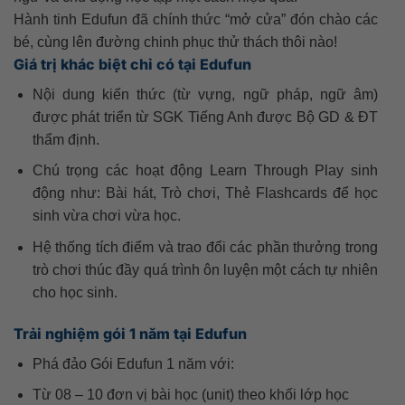
Hành tinh Edufun đã chính thức “mở cửa” đón chào các
bé, cùng lên đường chinh phục thử thách thôi nào!
Giá trị khác biệt chỉ có tại Edufun
Nội dung kiến thức (từ vựng, ngữ pháp, ngữ âm)
được phát triển từ SGK Tiếng Anh được Bộ GD & ĐT
thẩm định.
Chú trọng các hoạt động Learn Through Play sinh
động như: Bài hát, Trò chơi, Thẻ Flashcards để học
sinh vừa chơi vừa học.
Hệ thống tích điểm và trao đổi các phần thưởng trong
trò chơi thúc đầy quá trình ôn luyện một cách tự nhiên
cho học sinh.
Trải nghiệm gói 1 năm tại Edufun
Phá đảo Gói Edufun 1 năm với:
Từ 08 – 10 đơn vị bài học (unit) theo khối lớp học