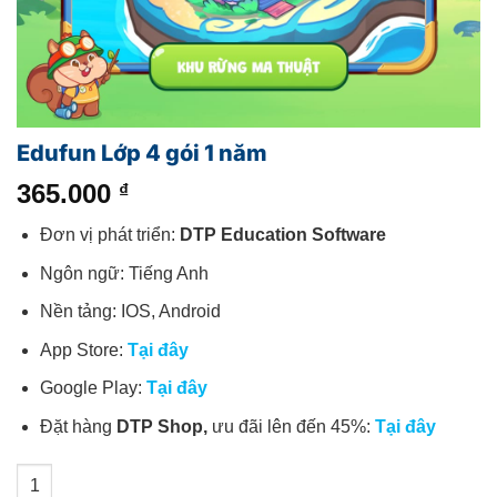
Edufun Lớp 4 gói 1 năm
365.000
₫
Đơn vị phát triển:
DTP Education Software
Ngôn ngữ: Tiếng Anh
Nền tảng: IOS, Android
App Store:
Tại đây
Google Play:
Tại đây
Đặt hàng
DTP Shop,
ưu đãi lên đến 45%:
Tại đây
Edufun Lớp 4 gói 1 năm số lượng