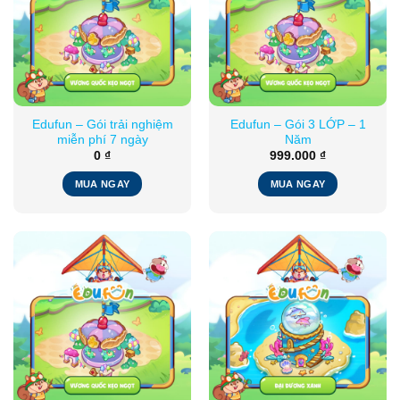
Edufun – Gói trải nghiệm
Edufun – Gói 3 LỚP – 1
miễn phí 7 ngày
Năm
0
₫
999.000
₫
MUA NGAY
MUA NGAY