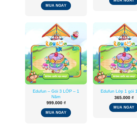
MUA NGAY
MUA NGAY
Edufun – Gói 3 LỚP – 1
Edufun Lớp 1 gói 
Năm
365.000
₫
999.000
₫
MUA NGAY
MUA NGAY