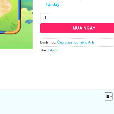
Tại đây
Edufun - Gói trải nghiệm miễn phí 7 ngày
MUA NGAY
Danh mục:
Ứng dụng học Tiếng Anh
Thẻ:
Edufun