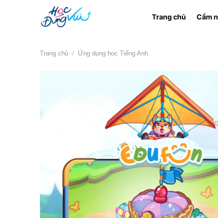
Bỏ
Trang chủ
Cẩm n
qua
nội
dung
Trang chủ
/
Ứng dụng học Tiếng Anh