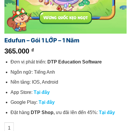
Edufun – Gói 1 LỚP – 1 Năm
365.000
₫
Đơn vị phát triển:
DTP Education Software
Ngôn ngữ: Tiếng Anh
Nền tảng: IOS, Android
App Store:
Tại đây
Google Play:
Tại đây
Đặt hàng
DTP Shop,
ưu đãi lên đến 45%:
Tại đây
Edufun - Gói 1 LỚP - 1 Năm số lượng