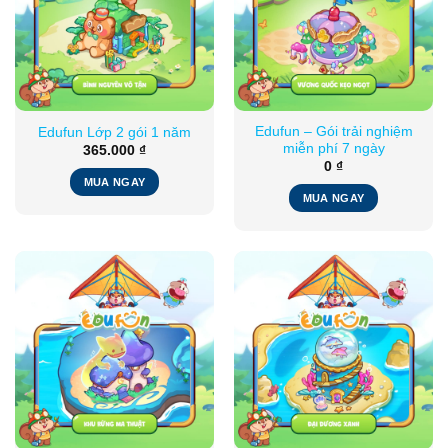
Edufun – Gói trải nghiệm
Edufun Lớp 2 gói 1 năm
miễn phí 7 ngày
365.000
₫
0
₫
MUA NGAY
MUA NGAY