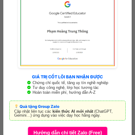
từ vựng và cách diễn đạt.
Sử dụng tài liệu ôn tập đa dạng:
Sách giáo khoa, sách bài tập, sách tham
khảo.
Đề thi các năm trước, đề kiểm tra thử.
Ứng dụng học Tiếng Anh, website học
Tiếng Anh trực tuyến.
GIÁ TRỊ CỐT LÕI BẠN NHẬN ĐƯỢC
Video bài giảng, bài hát, phim ảnh bằng
Chứng chỉ quốc tế, tăng uy tín nghề nghiệp
Tư duy công nghệ, lớp học tương tác
Tiếng Anh.
Hoàn toàn miễn phí, hướng dẫn A-Z
Luyện đề thường xuyên:
Quà tặng Group Zalo
Cập nhật liên tục các
kiến thức AI mới nhất
(ChatGPT,
Gemini…) ứng dụng vào việc dạy học hằng ngày.
Làm đề thi thử như thi thật để làm quen với
áp lực thời gian và dạng đề.
Hướng dẫn chi tiết Zalo (Free)