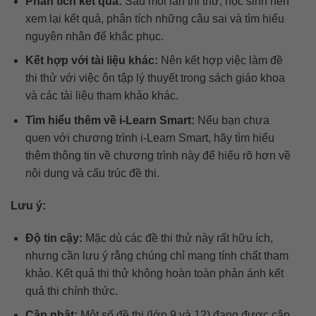
Phân tích kết quả:
Sau mỗi lần thi thử, học sinh nên
xem lại kết quả, phân tích những câu sai và tìm hiểu
nguyên nhân để khắc phục.
Kết hợp với tài liệu khác:
Nên kết hợp việc làm đề
thi thử với việc ôn tập lý thuyết trong sách giáo khoa
và các tài liệu tham khảo khác.
Tìm hiểu thêm về i-Learn Smart:
Nếu bạn chưa
quen với chương trình i-Learn Smart, hãy tìm hiểu
thêm thông tin về chương trình này để hiểu rõ hơn về
nội dung và cấu trúc đề thi.
Lưu ý:
Độ tin cậy:
Mặc dù các đề thi thử này rất hữu ích,
nhưng cần lưu ý rằng chúng chỉ mang tính chất tham
khảo. Kết quả thi thử không hoàn toàn phản ánh kết
quả thi chính thức.
Cập nhật:
Một số đề thi (lớp 9 và 12) đang được cập