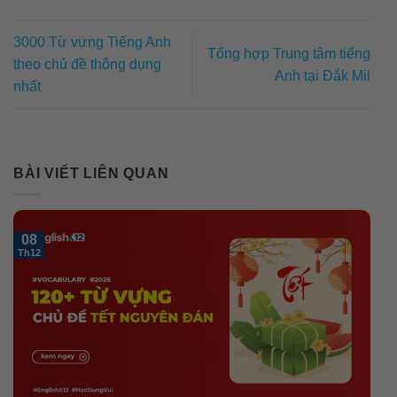
3000 Từ vựng Tiếng Anh
Tổng hợp Trung tâm tiếng
theo chủ đề thông dụng
Anh tại Đắk Mil
nhất
BÀI VIẾT LIÊN QUAN
08
Th12