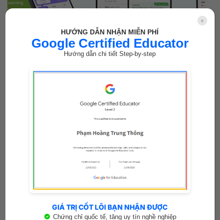
x
HƯỚNG DẪN NHẬN MIỄN PHÍ
Google Certified Educator
Phần mềm giáo dục được Sở GDĐT TP.HCM phê duyệt 2025
[Mới nhất]
Hướng dẫn chi tiết Step-by-step
Trong những năm gần đây, TP.HCM đang đẩy mạnh chuyển
đổi số giáo dục với [...]
16
Th9
GIÁ TRỊ CỐT LÕI BẠN NHẬN ĐƯỢC
Chứng chỉ quốc tế, tăng uy tín nghề nghiệp