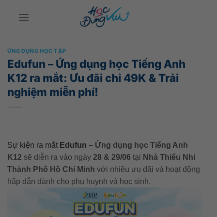
Bỏ
qua
nội
dung
ỨNG DỤNG HỌC TẬP
Edufun – Ứng dụng học Tiếng Anh
K12 ra mắt: Ưu đãi chỉ 49K & Trải
nghiệm miễn phí!
Sự kiện ra mắt
Edufun
– Ứng dụng học Tiếng Anh
K12
sẽ diễn ra vào ngày
28 & 29/06
tại
Nhà Thiếu Nhi
Thành Phố Hồ Chí Minh
với nhiều ưu đãi và hoạt động
hấp dẫn dành cho phụ huynh và học sinh.