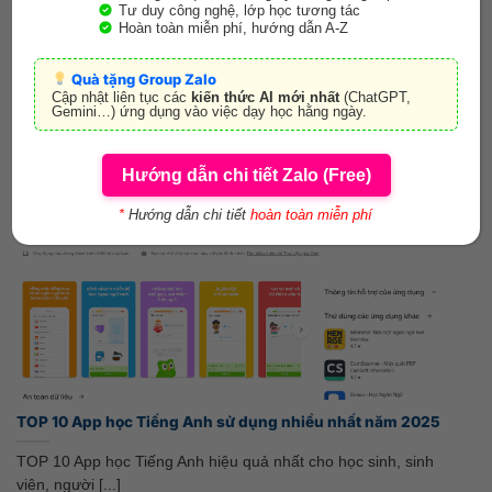
Tư duy công nghệ, lớp học tương tác
LCMS i-School Hệ thống quản lý nội dung học tập
Hoàn toàn miễn phí, hướng dẫn A-Z
LCMS i-School (Learning Content Management System) – Hệ
Quà tặng Group Zalo
thống quản lí nội dung, quản lí [...]
Cập nhật liên tục các
kiến thức AI mới nhất
(ChatGPT,
Gemini…) ứng dụng vào việc dạy học hằng ngày.
Hướng dẫn chi tiết Zalo (Free)
29
Th7
*
Hướng dẫn chi tiết
hoàn toàn miễn phí
TOP 10 App học Tiếng Anh sử dụng nhiều nhất năm 2025
TOP 10 App học Tiếng Anh hiệu quả nhất cho học sinh, sinh
viên, người [...]