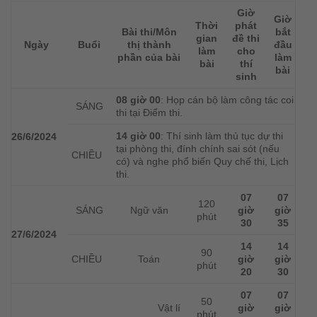
Giờ
Giờ
Thời
phát
Bài thi/Môn
bắt
gian
đề thi
Ngày
Buổi
thị thành
đầu
làm
cho
phần của bài
làm
bài
thí
bài
sinh
08 giờ 00
: Họp cán bộ làm công tác coi
SÁNG
thi tại Điểm thi.
14 giờ 00
: Thí sinh làm thủ tục dự thi
26/6/2024
tại phòng thi, đính chính sai sót (nếu
CHIỀU
có) và nghe phổ biến Quy chế thi, Lịch
thi.
07
07
120
SÁNG
Ngữ văn
giờ
giờ
phút
30
35
27/6/2024
14
14
90
CHIỀU
Toán
giờ
giờ
phút
20
30
07
07
50
Vật lí
giờ
giờ
phút