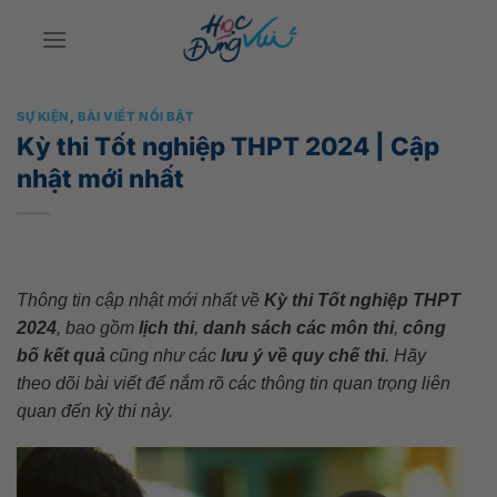
Bỏ
qua
nội
dung
SỰ KIỆN
,
BÀI VIẾT NỔI BẬT
Kỳ thi Tốt nghiệp THPT 2024 | Cập
nhật mới nhất
Thông tin cập nhật mới nhất về
Kỳ thi Tốt nghiệp THPT
2024
, bao gồm
lịch thi
,
danh sách các môn thi
,
công
bố kết quả
cũng như các
lưu ý về quy chế thi
. Hãy
theo dõi bài viết để nắm rõ các thông tin quan trọng liên
quan đến kỳ thi này.