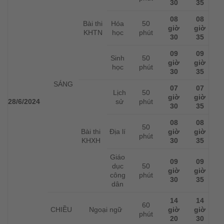
30
35
08
08
Bài thi
Hóa
50
giờ
giờ
KHTN
học
phút
30
35
09
09
Sinh
50
giờ
giờ
học
phút
30
35
SÁNG
07
07
Lịch
50
giờ
giờ
28/6/2024
sử
phút
30
35
08
08
50
Bài thi
Địa lí
giờ
giờ
phút
KHXH
30
35
Giáo
09
09
dục
50
giờ
giờ
công
phút
30
35
dân
14
14
60
CHIỀU
Ngoại ngữ
giờ
giờ
phút
20
30