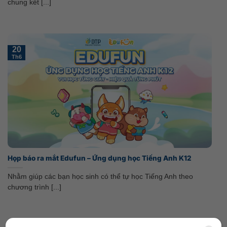
chung kết [...]
20
Th6
Họp báo ra mắt Edufun – Ứng dụng học Tiếng Anh K12
Nhằm giúp các bạn học sinh có thể tự học Tiếng Anh theo
chương trình [...]