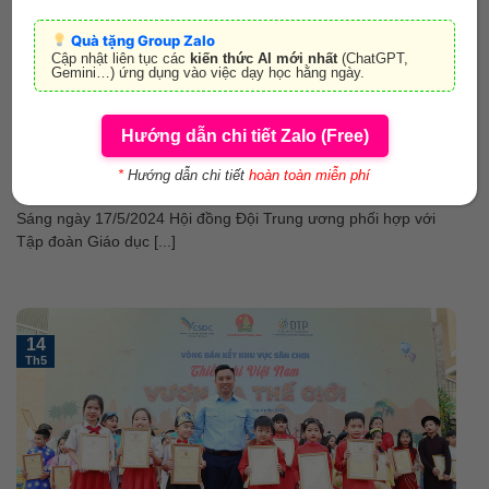
Quà tặng Group Zalo
Cập nhật liên tục các
kiến thức AI mới nhất
(ChatGPT,
Gemini…) ứng dụng vào việc dạy học hằng ngày.
Hướng dẫn chi tiết Zalo (Free)
Vòng bán kết Thiếu nhi Việt Nam – Vươn ra thế giới Khu vực
*
Hướng dẫn chi tiết
hoàn toàn miễn phí
TP. Hồ Chí Minh
Sáng ngày 17/5/2024 Hội đồng Đội Trung ương phối hợp với
Tập đoàn Giáo dục [...]
14
Th5