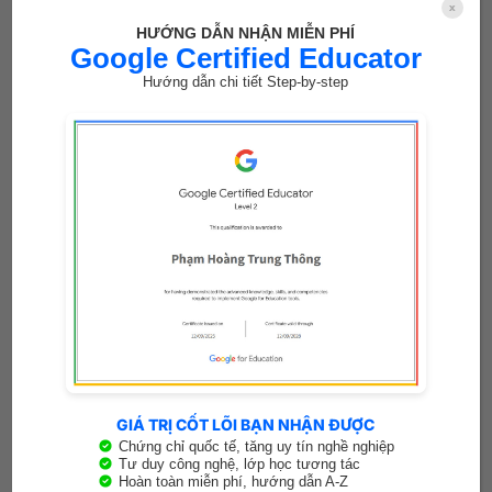
x
29
HƯỚNG DẪN NHẬN MIỄN PHÍ
Th5
Google Certified Educator
Hướng dẫn chi tiết Step-by-step
Kỳ thi Tốt nghiệp THPT 2024 | Cập nhật mới nhất
Thông tin cập nhật mới nhất về Kỳ thi Tốt nghiệp THPT 2024,
bao gồm [...]
20
GIÁ TRỊ CỐT LÕI BẠN NHẬN ĐƯỢC
Th5
Chứng chỉ quốc tế, tăng uy tín nghề nghiệp
Tư duy công nghệ, lớp học tương tác
Hoàn toàn miễn phí, hướng dẫn A-Z