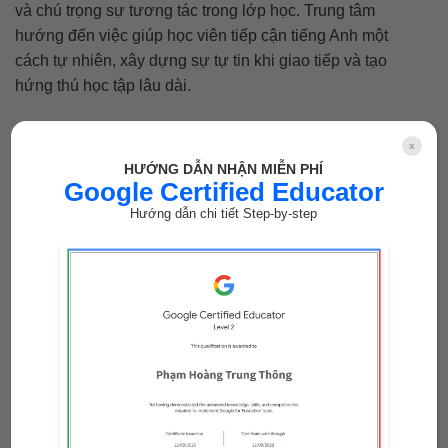
và chú trọng sự tương tác trong lớp học. Trung tâm
hướng đến việc giúp học viên tiếp cận tiếng Anh một
cách tự nhiên, xây dựng sự tự tin khi giao tiếp và tạo
hứng thú học tập lâu dài.
Thông tin liên hệ:
x
HƯỚNG DẪN NHẬN MIỄN PHÍ
Hotline: 0914 734 879
Google Certified Educator
Email:
lightenglishcenter403@gmail.com
Hướng dẫn chi tiết Step-by-step
Địa chỉ (cơ sở Gia Nghĩa):
CS1:
23A Trần Khánh Dư, P. Bắc Gia
Nghĩa, Lâm Đồng
CS2: 81 Nơ Trang Long, Xã Kiến Đức, Lâm
Đồng
CS3: Đối diện cây xăng 19, QL14 Nguyễn
Tất Thành, ngã 3 Sùng Đức, P. Nam Gia