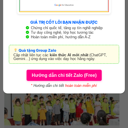
Nghĩa, Lâm Đồng
CS4: Chợ Nhân Cơ, Thôn 3, Xã Nhân Cơ,
Lâm Đồng
GIÁ TRỊ CỐT LÕI BẠN NHẬN ĐƯỢC
Chứng chỉ quốc tế, tăng uy tín nghề nghiệp
Tư duy công nghệ, lớp học tương tác
Fanpage:
Light English Center
Hoàn toàn miễn phí, hướng dẫn A-Z
Website: www.lightenglishcenter.com
Quà tặng Group Zalo
Cập nhật liên tục các
kiến thức AI mới nhất
(ChatGPT,
Giờ mở cửa: Hoạt động tất cả các ngày trong tuần
Gemini…) ứng dụng vào việc dạy học hằng ngày.
Hướng dẫn chi tiết Zalo (Free)
*
Hướng dẫn chi tiết
hoàn toàn miễn phí