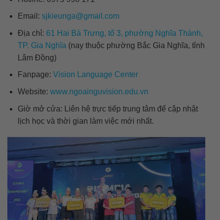
Email:
sjkieunga@gmail.com
Địa chỉ:
61 Hai Bà Trưng, tổ 3, phường Nghĩa Thành,
TP. Gia Nghĩa
(nay thuộc phường Bắc Gia Nghĩa, tỉnh
Lâm Đồng)
Fanpage:
Vision Language Center
Website:
www.ngoainguvision.edu.vn
Giờ mở cửa: Liên hệ trực tiếp trung tâm để cập nhật
lịch học và thời gian làm việc mới nhất.