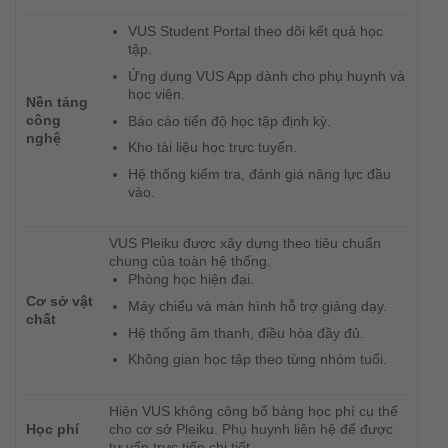
VUS Student Portal theo dõi kết quả học
tập.
Ứng dụng VUS App dành cho phụ huynh và
học viên.
Nền tảng
công
Báo cáo tiến độ học tập định kỳ.
nghệ
Kho tài liệu học trực tuyến.
Hệ thống kiểm tra, đánh giá năng lực đầu
vào.
VUS Pleiku được xây dựng theo tiêu chuẩn
chung của toàn hệ thống.
Phòng học hiện đại.
Cơ sở vật
Máy chiếu và màn hình hỗ trợ giảng dạy.
chất
Hệ thống âm thanh, điều hòa đầy đủ.
Không gian học tập theo từng nhóm tuổi.
Hiện VUS không công bố bảng học phí cụ thể
Học phí
cho cơ sở Pleiku. Phụ huynh liên hệ để được
tư vấn trực tiếp chi tiết.