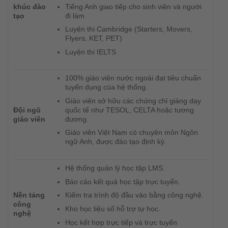
Tiếng Anh giao tiếp cho sinh viên và người
khúc đào
đi làm
tạo
Luyện thi Cambridge (Starters, Movers,
Flyers, KET, PET)
Luyện thi IELTS
100% giáo viên nước ngoài đạt tiêu chuẩn
tuyển dụng của hệ thống.
Giáo viên sở hữu các chứng chỉ giảng dạy
quốc tế như TESOL, CELTA hoặc tương
Đội ngũ
đương.
giáo viên
Giáo viên Việt Nam có chuyên môn Ngôn
ngữ Anh, được đào tạo định kỳ.
Hệ thống quản lý học tập LMS.
Báo cáo kết quả học tập trực tuyến.
Nền tảng
Kiểm tra trình độ đầu vào bằng công nghệ.
công
Kho học liệu số hỗ trợ tự học.
nghệ
Học kết hợp trực tiếp và trực tuyến