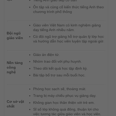
Tiếng Anh giao tiếp cơ bản
Ôn tập và củng cố kiến thức tiếng Anh theo
chương trình phổ thông
Giáo viên Việt Nam có kinh nghiệm giảng
dạy tiếng Anh nhiều năm.
Đội ngũ
Có đội ngũ trợ giảng hỗ trợ quản lý lớp học
giáo viên
và hướng dẫn học viên luyện tập ngoài giờ.
Giáo án điện tử.
Nhóm trao đổi với phụ huynh.
Nền tảng
công
Theo dõi kết quả học tập định kỳ.
nghệ
Bài tập bổ trợ sau mỗi buổi học.
Phòng học sạch sẽ, thoáng mát.
Trang bị máy chiếu phục vụ giảng dạy.
Cơ sở vật
Không gian học thân thiện với trẻ em.
chất
Sĩ số lớp không quá đông, thuận lợi cho
việc tương tác giữa giáo viên và học viên.