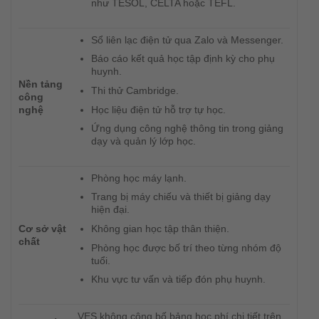
như TESOL, CELTA hoặc TEFL.
Sổ liên lạc điện tử qua Zalo và Messenger.
Báo cáo kết quả học tập định kỳ cho phụ
huynh.
Nền tảng
Thi thử Cambridge.
công
Học liệu điện tử hỗ trợ tự học.
nghệ
Ứng dụng công nghệ thông tin trong giảng
dạy và quản lý lớp học.
Phòng học máy lạnh.
Trang bị máy chiếu và thiết bị giảng dạy
hiện đại.
Cơ sở vật
Không gian học tập thân thiện.
chất
Phòng học được bố trí theo từng nhóm độ
tuổi.
Khu vực tư vấn và tiếp đón phụ huynh.
VES không công bố bảng học phí chi tiết trên