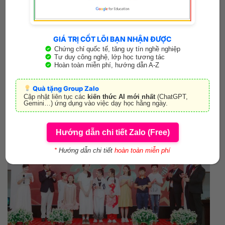
Fanpage:
Trung tâm Ngoại ngữ Việt Anh – VES
Website: www.ves.edu.vn
Giờ mở cửa:
GIÁ TRỊ CỐT LÕI BẠN NHẬN ĐƯỢC
Chứng chỉ quốc tế, tăng uy tín nghề nghiệp
Tư duy công nghệ, lớp học tương tác
Thứ 2 – Thứ 7: 07:30 – 20:30
Hoàn toàn miễn phí, hướng dẫn A-Z
Chủ nhật: 07:00 – 17:00
Quà tặng Group Zalo
Cập nhật liên tục các
kiến thức AI mới nhất
(ChatGPT,
Gemini…) ứng dụng vào việc dạy học hằng ngày.
Đánh giá trên Google Map: 4.6 (27 đánh giá)
Hướng dẫn chi tiết Zalo (Free)
*
Hướng dẫn chi tiết
hoàn toàn miễn phí