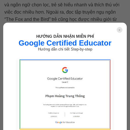
và ngôn ngữ chọn lọc, trẻ sẽ hiểu nhanh và thích thú với
việc đọc nhiều hơn. Ngoài ra, đọc tập truyện ngụ ngôn
“The Fox and the Bird” trẻ cũng học được nhiều giới từ
chỉ vị trí và cách nói sở thích của mình.
x
HƯỚNG DẪN NHẬN MIỄN PHÍ
Xem chi tiết
Google Certified Educator
Hướng dẫn chi tiết Step-by-step
Truyện tranh Tiếng Anh lớp 1 – The Fox and the Bird
The Frog