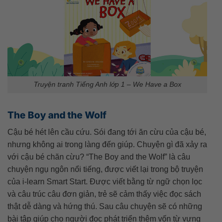
Truyện tranh Tiếng Anh lớp 1 – We Have a Box
The Boy and the Wolf
Cậu bé hét lên cầu cứu. Sói đang tới ăn cừu của cậu bé,
nhưng không ai trong làng đến giúp. Chuyện gì đã xảy ra
với cậu bé chăn cừu? “The Boy and the Wolf” là câu
chuyện ngụ ngôn nổi tiếng, được viết lại trong bộ truyện
của i-learn Smart Start. Được viết bằng từ ngữ chọn lọc
và câu trúc câu đơn giản, trẻ sẽ cảm thấy việc đọc sách
thật dễ dàng và hứng thú. Sau câu chuyện sẽ có những
bài tập giúp cho người đọc phát triển thêm vốn từ vựng