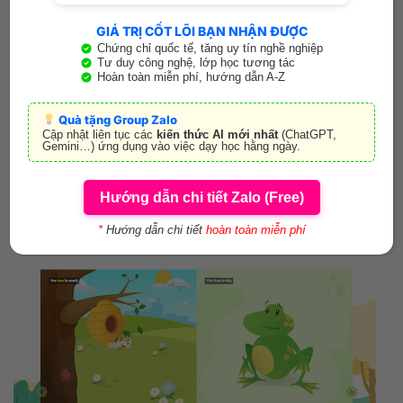
Ếch luôn thấy những người bạn xung quanh to lớn hơn
GIÁ TRỊ CỐT LÕI BẠN NHẬN ĐƯỢC
mình. Thế là chú đã tìm cách biến mình to hơn, to hơn
Chứng chỉ quốc tế, tăng uy tín nghề nghiệp
nữa. Em có biết Ếch đã làm cách nào không? “The Frog”
Tư duy công nghệ, lớp học tương tác
Hoàn toàn miễn phí, hướng dẫn A-Z
là một câu chuyện ngụ ngôn vui nhộn nằm trong bộ
truyện của i-learn Smart Start. Tập truyện này sẽ giúp trẻ
Quà tặng Group Zalo
học thêm từ về các động vật và kích thước. Ngoài ra, sau
Cập nhật liên tục các
kiến thức AI mới nhất
(ChatGPT,
câu chuyện còn có những hoạt động ôn từ vựng và đọc
Gemini…) ứng dụng vào việc dạy học hằng ngày.
hiểu nội dung truyện, giúp trẻ đào luyện thêm kỹ năng
ngôn ngữ.
Hướng dẫn chi tiết Zalo (Free)
*
Hướng dẫn chi tiết
hoàn toàn miễn phí
Xem chi tiết