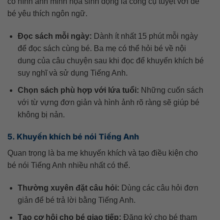
có hình ảnh minh họa sinh động là công cụ tuyệt vời để
bé yêu thích ngôn ngữ.
Đọc sách mỗi ngày:
Dành ít nhất 15 phút mỗi ngày
để đọc sách cùng bé. Ba mẹ có thể hỏi bé về nội
dung của câu chuyện sau khi đọc để khuyến khích bé
suy nghĩ và sử dụng Tiếng Anh.
Chọn sách phù hợp với lứa tuổi:
Những cuốn sách
với từ vựng đơn giản và hình ảnh rõ ràng sẽ giúp bé
không bị nản.
5. Khuyến khích bé nói Tiếng Anh
Quan trọng là ba mẹ khuyến khích và tạo điều kiện cho
bé nói Tiếng Anh nhiều nhất có thể.
Thường xuyên đặt câu hỏi:
Dùng các câu hỏi đơn
giản để bé trả lời bằng Tiếng Anh.
Tạo cơ hội cho bé giao tiếp:
Đăng ký cho bé tham