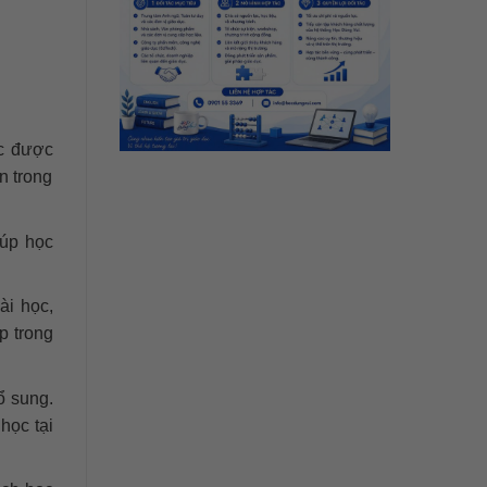
ọc được
n trong
iúp học
ài học,
p trong
ổ sung.
học tại