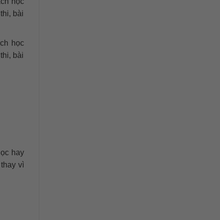
ách học
hi, bài
ách học
hi, bài
học hay
thay vì