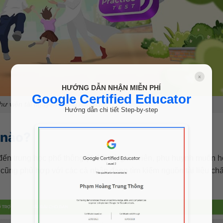
x
HƯỚNG DẪN NHẬN MIỄN PHÍ
Google Certified Educator
ư viện tài nguyên Tiếng Anh K12
Hướng dẫn chi tiết Step-by-step
 nào?
 trung học phổ thông (K-12) và giáo viên, phụ huynh muốn h
 cũng phù hợp với các cá nhân đang tìm kiếm nguồn tài liệu chấ