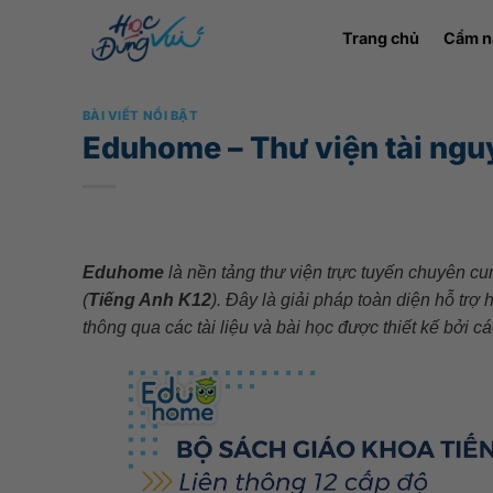
Bỏ
Trang chủ
Cẩm n
qua
nội
dung
BÀI VIẾT NỔI BẬT
Eduhome – Thư viện tài ngu
Eduhome
là nền tảng thư viện trực tuyến chuyên c
(
Tiếng Anh K12
). Đây là giải pháp toàn diện hỗ tr
thông qua các tài liệu và bài học được thiết kế bởi 