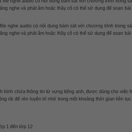
 file nghe audio có nội dung bám sát với chương trình trong s
năng nghe và phát âm hoặc thầy cô có thể sử dụng để soạn bài t
file nghe audio có nội dung bám sát với chương trình trong s
năng nghe và phát âm hoặc thầy cô có thể sử dụng để soạn bài t
anh hình chứa thông tin từ vựng tiếng anh, được dùng cho việc 
 rãi để rèn luyện trí nhớ trong một khoảng thời gian liên tục 
 lớp 1 đến lớp 12