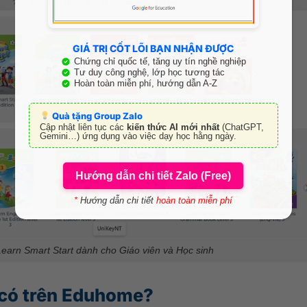
GIÁ TRỊ CỐT LÕI BẠN NHẬN ĐƯỢC
Chứng chỉ quốc tế, tăng uy tín nghề nghiệp
Tư duy công nghệ, lớp học tương tác
Hoàn toàn miễn phí, hướng dẫn A-Z
Quà tặng Group Zalo
Cập nhật liên tục các
kiến thức AI mới nhất
(ChatGPT,
Gemini…) ứng dụng vào việc dạy học hằng ngày.
Hướng dẫn chi tiết Zalo (Free)
*
Hướng dẫn chi tiết
hoàn toàn miễn phí
Learn Smart Start dành cho Giáo viên và Học sinh
 có trên Eduhome?