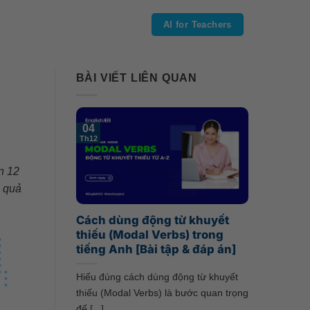
AI for Teachers
BÀI VIẾT LIÊN QUAN
04
Th12
n 12
u quả
Cách dùng động từ khuyết
thiếu (Modal Verbs) trong
tiếng Anh [Bài tập & đáp án]
Hiểu đúng cách dùng động từ khuyết
thiếu (Modal Verbs) là bước quan trọng
để [...]