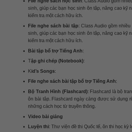
File nghe sách học sinh
: Class Audio gồm nhiều
sinh, giúp các bạn học sinh ôn tập, nâng cao kỹ 
kiểm tra một cách hữu ích.
File nghe sách bài tập
: Class Audio gồm nhiều 
sinh, giúp các bạn học sinh ôn tập, nâng cao kỹ 
kiểm tra một cách hữu ích.
Bài tập bổ trợ Tiếng Anh
:
T
ập ghi chép (Notebook)
:
K
id’s Songs
:
File nghe sách bài tập bổ trợ Tiếng Anh
:
Bộ Tranh Hình (Flashcard)
: Flashcard là bộ tr
ôn bài tập. Flashcard ngày càng được sử dụng rộng
những cách học từ truyền thông.
Video bài giảng
Luyện thi
: Thư viện đề thi Quốc tế, ôn thi học kỳ