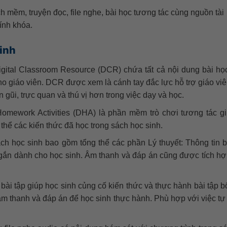
h mềm, truyện đọc, file nghe, bài học tương tác cùng nguồn tài
ính khóa.
inh
igital Classroom Resource (DCR) chứa tất cả nội dung bài h
ho giáo viên. DCR được xem là cánh tay đắc lực hỗ trợ giáo viê
n gũi, trực quan và thú vị hơn trong việc dạy và học.
 Homework Activities (DHA) là phần mềm trò chơi tương tác g
thể các kiến thức đã học trong sách học sinh.
h học sinh bao gồm tổng thể các phần Lý thuyết: Thông tin b
ngắn dành cho học sinh. Âm thanh và đáp án cũng được tích hợ
ài tập giúp học sinh củng cố kiến thức và thực hành bài tập b
âm thanh và đáp án để học sinh thực hành. Phù hợp với việc tự 