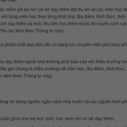
oặc niêm yêt tại nơi cơ sở dạy thêm đặt trụ sở vê các môn học 
với từng môn học theo từng khối lớp; địa điểm, hình thức, thời 
ời dạy thêm và mức thu tiền học thêm trước khi tuyển sinh các
 Phụ lục kèm theo Thông tư này).
có phẩm chất đạo đức tốt; có năng lực chuyên môn phù hợp vớ
gia dạy thêm ngoài nhà trường phải báo cáo với Hiệu trưởng h
y gọi chung là Hiệu trưởng) về môn học, địa điểm, hình thức, 
ục kèm theo Thông tư này).
trường sử dụng nguồn ngân sách nhà nước và các nguồn kinh ph
thuận giữa cha mẹ học sinh, học sinh với cơ sở dạy thêm.