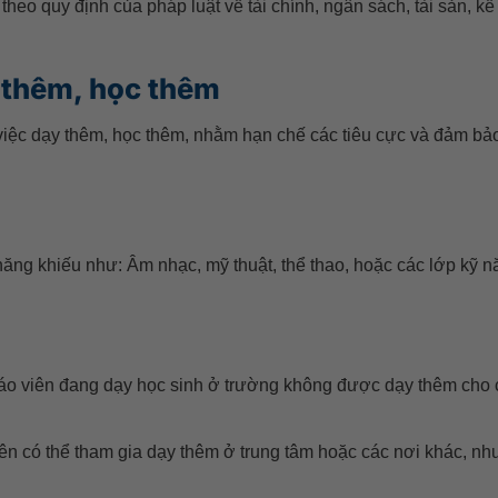
 theo quy định của pháp luật về tài chính, ngân sách, tài sản, kế
 thêm, học thêm
iệc dạy thêm, học thêm, nhằm hạn chế các tiêu cực và đảm bả
ng khiếu như: Âm nhạc, mỹ thuật, thể thao, hoặc các lớp kỹ n
áo viên đang dạy học sinh ở trường không được dạy thêm cho 
ên có thể tham gia dạy thêm ở trung tâm hoặc các nơi khác, n