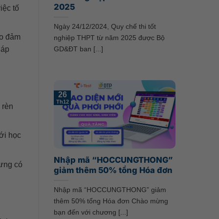
2025
iệc tố
Ngày 24/12/2024, Quy chế thi tốt
ảo đảm
nghiệp THPT từ năm 2025 được Bộ
GD&ĐT ban [...]
háp
26
Th12
 rèn
ới học
Nhập mã “HOCCUNGTHONG”
hưng có
giảm thêm 50% tổng Hóa đơn
Nhập mã “HOCCUNGTHONG” giảm
thêm 50% tổng Hóa đơn Chào mừng
bạn đến với chương [...]