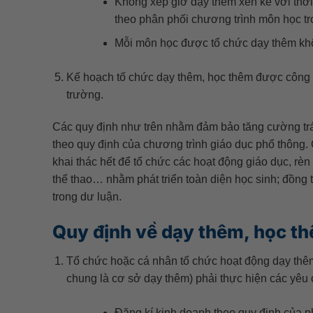
Không xếp giờ dạy thêm xen kẽ với thời
theo phân phối chương trình môn học tr
Mỗi môn học được tổ chức dạy thêm khôn
Kế hoạch tố chức dạy thêm, học thêm được công kh
trường.
Các quy định như trên nhằm đảm bảo tăng cường trá
theo quy định của chương trình giáo dục phổ thông.
khai thác hết để tổ chức các hoạt động giáo dục, rèn
thể thao… nhằm phát triển toàn diện học sinh; đồng 
trong dư luận.
Quy định về dạy thêm, học t
Tổ chức hoặc cá nhân tổ chức hoạt động dạy thêm
chung là cơ sở dạy thêm) phải thực hiện các yêu 
Đăng kí kinh doanh theo quy định của ph