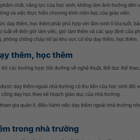
n phẩm chất, năng lực của học sinh; không làm ảnh hưởng đến v
ờng và việc thực hiện chương trình môn học của giáo viên.
hức dạy thêm, học thêm phải phù hợp với tâm sinh lí lứa tuổi, b
 luật về thời giờ làm việc, giờ làm thêm và các quy định của p
ờng, phòng chống cháy nổ tại khu vực có lớp dạy thêm, học thêm.
ạy thêm, học thêm
 trừ các trường hợp: bồi dưỡng về nghệ thuật, thể dục thể thao,
được dạy thêm ngoài nhà trường có thu tiền của học sinh đối v
 công dạy học theo kế hoạch giáo dục của nhà trường.
tham gia quản lí, điều hành việc dạy thêm ngoài nhà trường n
êm trong nhà trường