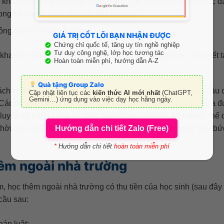
 khóa biểu và không dạy thêm trước các nội dung so với việc d
ong kế hoạch giáo dục của nhà trường;
g quá 02 (hai) tiết/tuần.
GIÁ TRỊ CỐT LÕI BẠN NHẬN ĐƯỢC
Chứng chỉ quốc tế, tăng uy tín nghề nghiệp
Tư duy công nghệ, lớp học tương tác
ai trên trang thông tin điện tử của nhà trường hoặc niêm yết t
Hoàn toàn miễn phí, hướng dẫn A-Z
Quà tặng Group Zalo
ch nhiệm của nhà trường trong việc thực hiện đầy đủ yêu cầu 
Cập nhật liên tục các
kiến thức AI mới nhất
(ChatGPT,
Gemini…) ứng dụng vào việc dạy học hằng ngày.
 Các trường có cơ hội dành quỹ thời gian và không gian chưa 
 luyện kỹ năng sống, tổ chức hoạt động văn hóa, văn nghệ, thể 
Hướng dẫn chi tiết Zalo (Free)
thời, hạn chế được hành vi “ép buộc học sinh học thêm” gây bứ
*
Hướng dẫn chi tiết
hoàn toàn miễn phí
hêm ngoài nhà trường
, học thêm ngoài nhà trường có thu tiền của học sinh (sau đây
cầu sau:
áp luật;