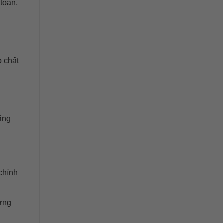
 toán,
o chất
ăng
chính
hưng