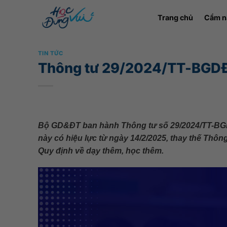
Bỏ
Trang chủ
Cẩm n
qua
nội
dung
TIN TỨC
Thông tư 29/2024/TT-BGDĐT
Bộ GD&ĐT ban hành Thông tư số 29/2024/TT-BGD
này có hiệu lực từ ngày 14/2/2025, thay thế Th
Quy định về dạy thêm, học thêm.