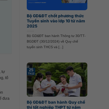
Bộ GD&ĐT chốt phương thức
Tuyển sinh vào lớp 10 từ năm
2025
Bộ GD&ĐT ban hành Thông tư 30/TT-
BGDĐT (30/12/2024) về Quy chế
tuyển sinh THCS và [...]
25
 tự
Th12
g, tổ
.
ôn
để đưa
Bộ GD&ĐT ban hành Quy chế
thi tốt nghiệp THPT từ năm