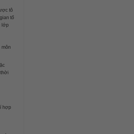
được tô
gian tổ
 lớp
i môn
oặc
thời
í hợp