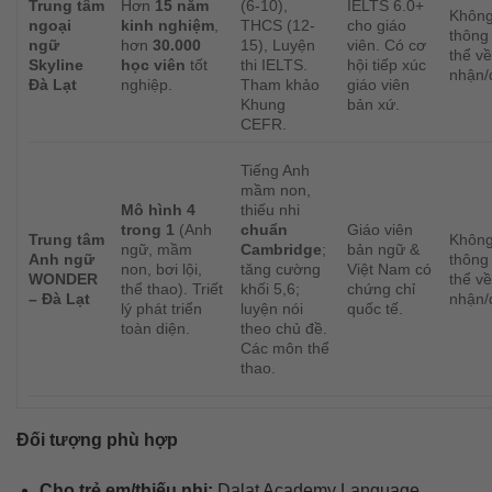
Trung tâm
Hơn
15 năm
(6-10),
IELTS 6.0+
Không
ngoại
kinh nghiệm
,
THCS (12-
cho giáo
thông 
ngữ
hơn
30.000
15), Luyện
viên. Có cơ
thể v
Skyline
học viên
tốt
thi IELTS.
hội tiếp xúc
nhận/đ
Đà Lạt
nghiệp.
Tham khảo
giáo viên
Khung
bản xứ.
CEFR.
Tiếng Anh
mầm non,
Mô hình 4
thiếu nhi
trong 1
(Anh
chuẩn
Giáo viên
Trung tâm
Không
ngữ, mầm
Cambridge
;
bản ngữ &
Anh ngữ
thông 
non, bơi lội,
tăng cường
Việt Nam có
WONDER
thể v
thể thao). Triết
khối 5,6;
chứng chỉ
– Đà Lạt
nhận/đ
lý phát triển
luyện nói
quốc tế.
toàn diện.
theo chủ đề.
Các môn thể
thao.
Đối tượng phù hợp
Cho trẻ em/thiếu nhi:
Dalat Academy Language