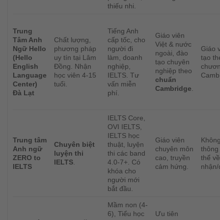
thiếu nhi.
Trung
Tiếng Anh
Giáo viên
Tâm Anh
Chất lượng,
cấp tốc, cho
Việt & nước
Ngữ Hello
phương pháp
người đi
Giáo 
ngoài, đào
(Hello
uy tín tại Lâm
làm, doanh
tạo t
tạo chuyên
English
Đồng. Nhận
nghiệp,
chươn
nghiệp theo
Language
học viên 4-15
IELTS. Tư
Cambr
chuẩn
Center)
tuổi.
vấn miễn
Cambridge
.
Đà Lạt
phí.
IELTS Core,
OVI IELTS,
IELTS học
Trung tâm
Giáo viên
Không
Chuyên biệt
thuật, luyện
Anh ngữ
chuyên môn
thông 
luyện thi
thi các band
ZERO to
cao, truyền
thể v
IELTS
.
4.0-7+. Có
IELTS
cảm hứng.
nhận/đ
khóa cho
người mới
bắt đầu.
Mầm non (4-
6), Tiểu học
Ưu tiên