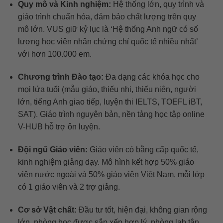
Quy mô và Kinh nghiệm:
Hệ thống lớn, quy trình và
giáo trình chuẩn hóa, đảm bảo chất lượng trên quy
mô lớn. VUS giữ kỷ lục là ‘Hệ thống Anh ngữ có số
lượng học viên nhận chứng chỉ quốc tế nhiều nhất’
với hơn 100.000 em.
Chương trình Đào tạo:
Đa dạng các khóa học cho
mọi lứa tuổi (mẫu giáo, thiếu nhi, thiếu niên, người
lớn, tiếng Anh giao tiếp, luyện thi IELTS, TOEFL iBT,
SAT). Giáo trình nguyên bản, nền tảng học tập online
V-HUB hỗ trợ ôn luyện.
Đội ngũ Giáo viên:
Giáo viên có bằng cấp quốc tế,
kinh nghiệm giảng dạy. Mô hình kết hợp 50% giáo
viên nước ngoài và 50% giáo viên Việt Nam, mỗi lớp
có 1 giáo viên và 2 trợ giảng.
Cơ sở Vật chất:
Đầu tư tốt, hiện đại, không gian rộng
lớn, phòng học được sắp xếp hợp lý, phòng lab tân