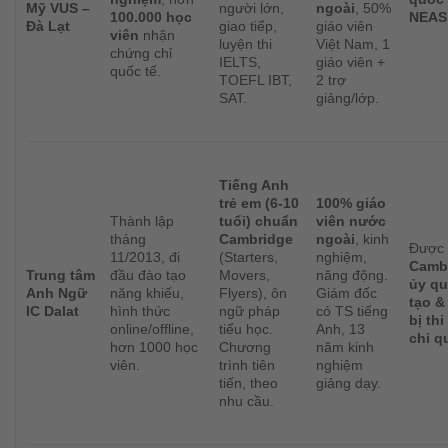
Mỹ VUS –
người lớn,
ngoài
, 50%
100.000 học
NEAS
Đà Lạt
giao tiếp,
giáo viên
viên
nhận
luyện thi
Việt Nam, 1
chứng chỉ
IELTS,
giáo viên +
quốc tế.
TOEFL IBT,
2 trợ
SAT.
giảng/lớp.
Tiếng Anh
trẻ em (6-10
100% giáo
Thành lập
tuổi) chuẩn
viên nước
tháng
Cambridge
ngoài
, kinh
Được
11/2013, đi
(Starters,
nghiệm,
Camb
Trung tâm
đầu đào tạo
Movers,
năng động.
ủy q
Anh Ngữ
năng khiếu,
Flyers), ôn
Giám đốc
tạo &
IC Dalat
hình thức
ngữ pháp
có TS tiếng
bị th
online/offline,
tiểu học.
Anh, 13
chỉ q
hơn 1000 học
Chương
năm kinh
viên.
trình tiên
nghiệm
tiến, theo
giảng dạy.
nhu cầu.