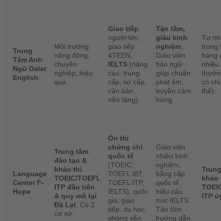
Giao tiếp
Tận tâm,
người lớn,
giàu kinh
Tự nh
Môi trường
giao tiếp
nghiệm
.
trung
Trung
năng động,
4TEEN,
Giáo viên
hàng 
Tâm Anh
chuyên
IELTS
(nâng
bản ngữ
nhiều 
Ngữ Dalat
nghiệp, hiệu
cao, trung
giúp chuẩn
thưởn
English
quả.
cấp, sơ cấp,
phát âm,
có chi
căn bản,
truyền cảm
thể).
nền tảng).
hứng.
Ôn thi
chứng chỉ
Giáo viên
Trung tâm
quốc tế
nhiều kinh
đào tạo &
(TOEIC,
nghiệm,
khảo thí
Trung
Language
TOEFL iBT,
bằng cấp
TOEIC/TOEFL
khảo 
Center F-
TOEFL ITP,
quốc tế,
ITP đầu tiên
TOEI
Hope
IELTS), quốc
hiểu cấu
& quy mô tại
ITP ủ
gia, giao
trúc IELTS.
Đà Lạt
. Có 2
tiếp, du học,
Tận tâm
cơ sở.
phỏng vấn,
hướng dẫn.