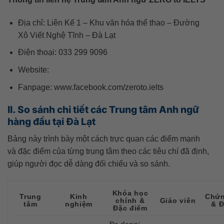
Địa chỉ: Liên Kế 1 – Khu văn hóa thể thao – Đường
Xô Viết Nghệ Tĩnh – Đà Lạt
Điện thoại: 033 299 9096
Website:
Fanpage: www.facebook.com/zeroto.ielts
II. So sánh chi tiết các Trung tâm Anh ngữ
hàng đầu tại Đà Lạt
Bảng này trình bày một cách trực quan các điểm mạnh
và đặc điểm của từng trung tâm theo các tiêu chí đã định,
giúp người đọc dễ dàng đối chiếu và so sánh.
Khóa học
Trung
Kinh
Chứn
chính &
Giáo viên
tâm
nghiệm
& Đ
Đặc điểm
Đa dạng: