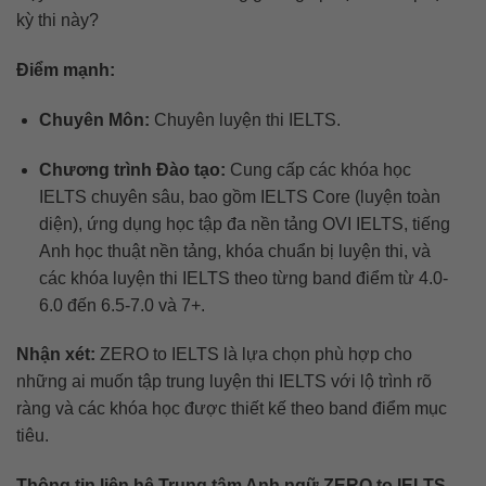
kỳ thi này?
Điểm mạnh:
Chuyên Môn:
Chuyên luyện thi IELTS.
Chương trình Đào tạo:
Cung cấp các khóa học
IELTS chuyên sâu, bao gồm IELTS Core (luyện toàn
diện), ứng dụng học tập đa nền tảng OVI IELTS, tiếng
Anh học thuật nền tảng, khóa chuẩn bị luyện thi, và
các khóa luyện thi IELTS theo từng band điểm từ 4.0-
6.0 đến 6.5-7.0 và 7+.
Nhận xét:
ZERO to IELTS là lựa chọn phù hợp cho
những ai muốn tập trung luyện thi IELTS với lộ trình rõ
ràng và các khóa học được thiết kế theo band điểm mục
tiêu.
Thông tin liên hệ Trung tâm Anh ngữ ZERO to IELTS