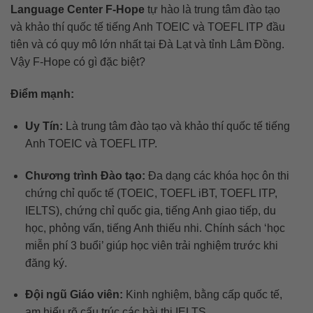
Language Center F-Hope
tự hào là trung tâm đào tạo
và khảo thí quốc tế tiếng Anh TOEIC và TOEFL ITP đầu
tiên và có quy mô lớn nhất tại Đà Lạt và tỉnh Lâm Đồng.
Vậy F-Hope có gì đặc biệt?
Điểm mạnh:
Uy Tín:
Là trung tâm đào tạo và khảo thí quốc tế tiếng
Anh TOEIC và TOEFL ITP.
Chương trình Đào tạo:
Đa dạng các khóa học ôn thi
chứng chỉ quốc tế (TOEIC, TOEFL iBT, TOEFL ITP,
IELTS), chứng chỉ quốc gia, tiếng Anh giao tiếp, du
học, phỏng vấn, tiếng Anh thiếu nhi. Chính sách ‘học
miễn phí 3 buổi’ giúp học viên trải nghiệm trước khi
đăng ký.
Đội ngũ Giáo viên:
Kinh nghiệm, bằng cấp quốc tế,
am hiểu rõ cấu trúc các bài thi IELTS.