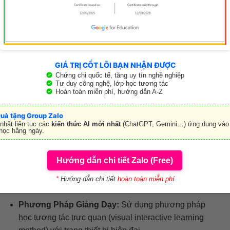
Website: www.dalatenglish.edu.vn
Fanpage: www.facebook.com/dalatenglishschool
Youtube: www.youtube.com/@DalatEnglishCenter
GIÁ TRỊ CỐT LÕI BẠN NHẬN ĐƯỢC
Giờ mở cửa: 8:00 – 21:00
Chứng chỉ quốc tế, tăng uy tín nghề nghiệp
Tư duy công nghệ, lớp học tương tác
6. Trung tâm Anh ngữ Hello (Hello English
Hoàn toàn miễn phí, hướng dẫn A-Z
Language Center) Đà Lạt
uà tặng Group Zalo
Trung Tâm Anh Ngữ Hello (Hello English Language
nhật liên tục các
kiến thức AI mới nhất
(ChatGPT, Gemini…) ứng dụng vào 
học hằng ngày.
Center) tại Đà Lạt được biết đến với chất lượng và
phương pháp giảng dạy uy tín, đặc biệt dành cho trẻ em
từ 4 đến 15 tuổi. Vậy Hello English có gì đặc biệt?
Hướng dẫn chi tiết Zalo (Free)
*
Hướng dẫn chi tiết
hoàn toàn miễn phí
Điểm mạnh:
Phương Pháp Giảng Dạy:
Sử dụng phương pháp
học tương tác trực quan (visual interactive learning