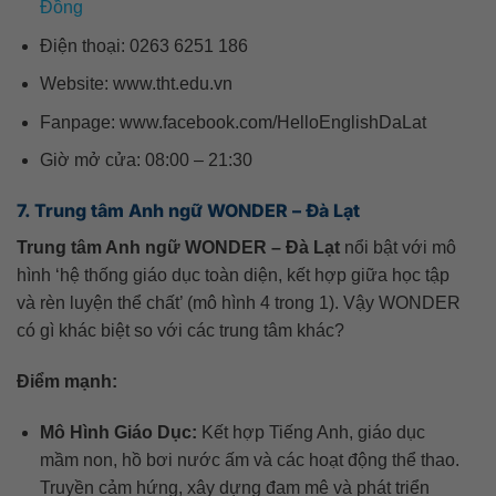
Đồng
Điện thoại: 0263 6251 186
Website: www.tht.edu.vn
Fanpage: www.facebook.com/HelloEnglishDaLat
Giờ mở cửa: 08:00 – 21:30
7. Trung tâm Anh ngữ WONDER – Đà Lạt
Trung tâm Anh ngữ WONDER – Đà Lạt
nổi bật với mô
hình ‘hệ thống giáo dục toàn diện, kết hợp giữa học tập
và rèn luyện thể chất’ (mô hình 4 trong 1). Vậy WONDER
có gì khác biệt so với các trung tâm khác?
Điểm mạnh:
Mô Hình Giáo Dục:
Kết hợp Tiếng Anh, giáo dục
mầm non, hồ bơi nước ấm và các hoạt động thể thao.
Truyền cảm hứng, xây dựng đam mê và phát triển