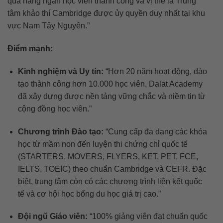
qua hàng ngàn học viên thành công và vị thế là Trung
tâm khảo thí Cambridge được ủy quyền duy nhất tại khu
vực Nam Tây Nguyên.”
Điểm mạnh:
Kinh nghiệm và Uy tín:
“Hơn 20 năm hoạt động, đào
tạo thành công hơn 10.000 học viên, Dalat Academy
đã xây dựng được nền tảng vững chắc và niềm tin từ
cộng đồng học viên.”
Chương trình Đào tạo:
“Cung cấp đa dạng các khóa
học từ mầm non đến luyện thi chứng chỉ quốc tế
(STARTERS, MOVERS, FLYERS, KET, PET, FCE,
IELTS, TOEIC) theo chuẩn Cambridge và CEFR. Đặc
biệt, trung tâm còn có các chương trình liên kết quốc
tế và cơ hội học bổng du học giá trị cao.”
Đội ngũ Giáo viên:
“100% giảng viên đạt chuẩn quốc