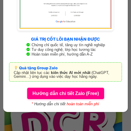
GIÁ TRỊ CỐT LÕI BẠN NHẬN ĐƯỢC
Ứng dụng học Tiếng Anh K12 tốt nhất 2025 – Cải thiện kỹ
năng Tiếng Anh cho học sinh
Chứng chỉ quốc tế, tăng uy tín nghề nghiệp
Tư duy công nghệ, lớp học tương tác
Hoàn toàn miễn phí, hướng dẫn A-Z
Việc học Tiếng Anh chưa bao giờ thú vị và dễ dàng đến thế!
Edufun [...]
Quà tặng Group Zalo
Cập nhật liên tục các
kiến thức AI mới nhất
(ChatGPT,
Gemini…) ứng dụng vào việc dạy học hằng ngày.
12
Th11
Hướng dẫn chi tiết Zalo (Free)
*
Hướng dẫn chi tiết
hoàn toàn miễn phí